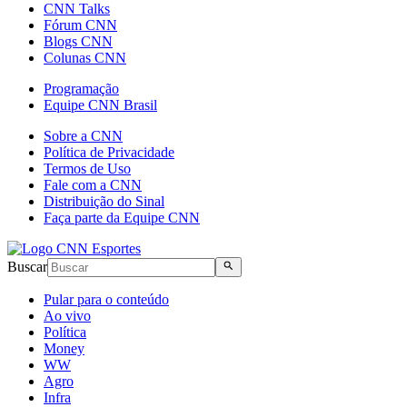
CNN Talks
Fórum CNN
Blogs CNN
Colunas CNN
Programação
Equipe CNN Brasil
Sobre a CNN
Política de Privacidade
Termos de Uso
Fale com a CNN
Distribuição do Sinal
Faça parte da Equipe CNN
Buscar
Pular para o conteúdo
Ao vivo
Política
Money
WW
Agro
Infra