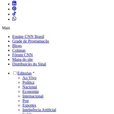
Mais
Equipe CNN Brasil
Grade de Programação
Blogs
Colunas
Fórum CNN
Mapa do site
Distribuição do Sinal
Editorias
Ao Vivo
Política
Nacional
Economia
Internacional
Pop
Esportes
Inteligência Artificial