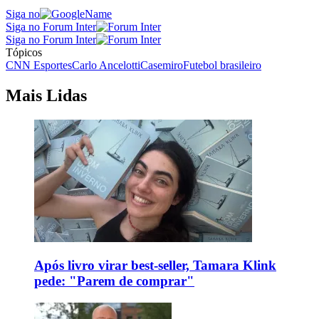
Siga no
Siga no Forum Inter
Siga no Forum Inter
Tópicos
CNN Esportes
Carlo Ancelotti
Casemiro
Futebol brasileiro
Mais Lidas
Após livro virar best-seller, Tamara Klink
pede: "Parem de comprar"