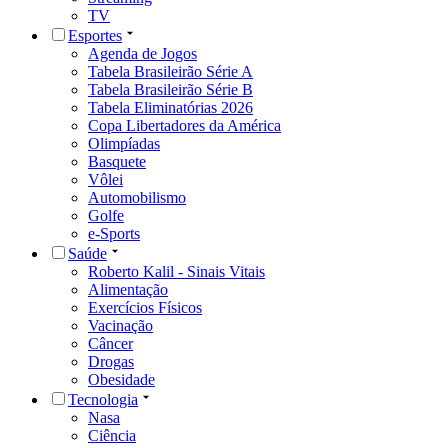
TV
Esportes
Agenda de Jogos
Tabela Brasileirão Série A
Tabela Brasileirão Série B
Tabela Eliminatórias 2026
Copa Libertadores da América
Olimpíadas
Basquete
Vôlei
Automobilismo
Golfe
e-Sports
Saúde
Roberto Kalil - Sinais Vitais
Alimentação
Exercícios Físicos
Vacinação
Câncer
Drogas
Obesidade
Tecnologia
Nasa
Ciência