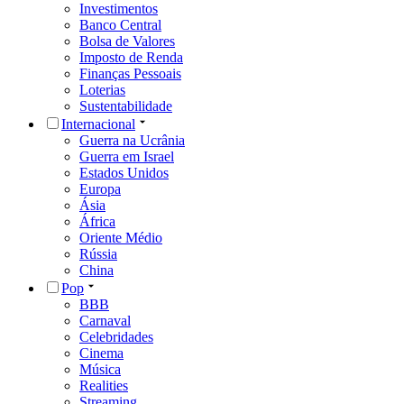
Investimentos
Banco Central
Bolsa de Valores
Imposto de Renda
Finanças Pessoais
Loterias
Sustentabilidade
Internacional
Guerra na Ucrânia
Guerra em Israel
Estados Unidos
Europa
Ásia
África
Oriente Médio
Rússia
China
Pop
BBB
Carnaval
Celebridades
Cinema
Música
Realities
Streaming