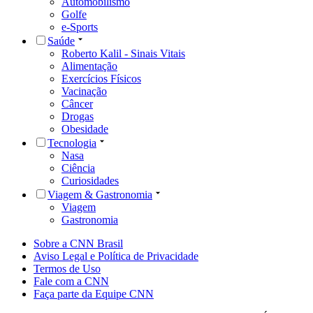
Automobilismo
Golfe
e-Sports
Saúde
Roberto Kalil - Sinais Vitais
Alimentação
Exercícios Físicos
Vacinação
Câncer
Drogas
Obesidade
Tecnologia
Nasa
Ciência
Curiosidades
Viagem & Gastronomia
Viagem
Gastronomia
Sobre a CNN Brasil
Aviso Legal e Política de Privacidade
Termos de Uso
Fale com a CNN
Faça parte da Equipe CNN