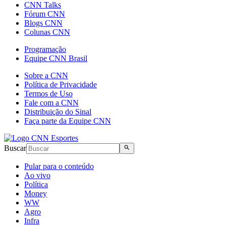
CNN Talks
Fórum CNN
Blogs CNN
Colunas CNN
Programação
Equipe CNN Brasil
Sobre a CNN
Política de Privacidade
Termos de Uso
Fale com a CNN
Distribuição do Sinal
Faça parte da Equipe CNN
Buscar
Pular para o conteúdo
Ao vivo
Política
Money
WW
Agro
Infra