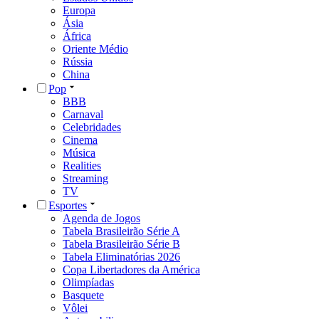
Europa
Ásia
África
Oriente Médio
Rússia
China
Pop
BBB
Carnaval
Celebridades
Cinema
Música
Realities
Streaming
TV
Esportes
Agenda de Jogos
Tabela Brasileirão Série A
Tabela Brasileirão Série B
Tabela Eliminatórias 2026
Copa Libertadores da América
Olimpíadas
Basquete
Vôlei