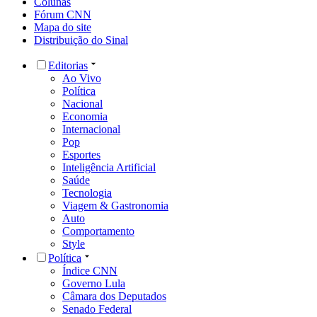
Colunas
Fórum CNN
Mapa do site
Distribuição do Sinal
Editorias
Ao Vivo
Política
Nacional
Economia
Internacional
Pop
Esportes
Inteligência Artificial
Saúde
Tecnologia
Viagem & Gastronomia
Auto
Comportamento
Style
Política
Índice CNN
Governo Lula
Câmara dos Deputados
Senado Federal