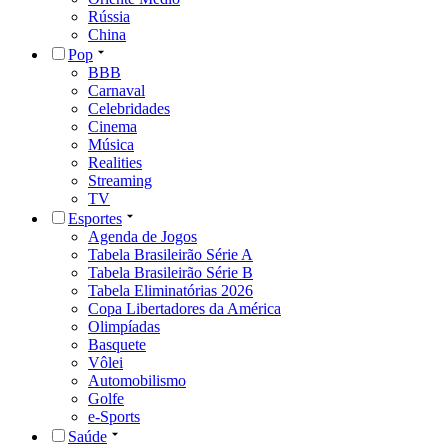
Rússia
China
Pop
BBB
Carnaval
Celebridades
Cinema
Música
Realities
Streaming
TV
Esportes
Agenda de Jogos
Tabela Brasileirão Série A
Tabela Brasileirão Série B
Tabela Eliminatórias 2026
Copa Libertadores da América
Olimpíadas
Basquete
Vôlei
Automobilismo
Golfe
e-Sports
Saúde