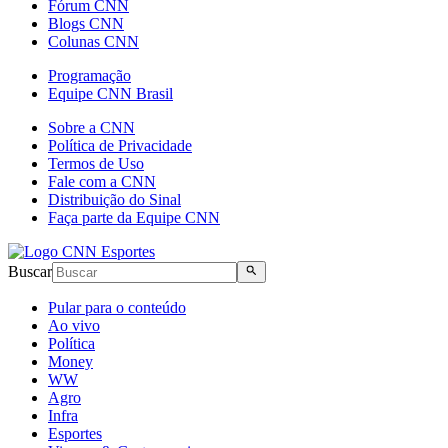
Fórum CNN
Blogs CNN
Colunas CNN
Programação
Equipe CNN Brasil
Sobre a CNN
Política de Privacidade
Termos de Uso
Fale com a CNN
Distribuição do Sinal
Faça parte da Equipe CNN
Buscar
Pular para o conteúdo
Ao vivo
Política
Money
WW
Agro
Infra
Esportes