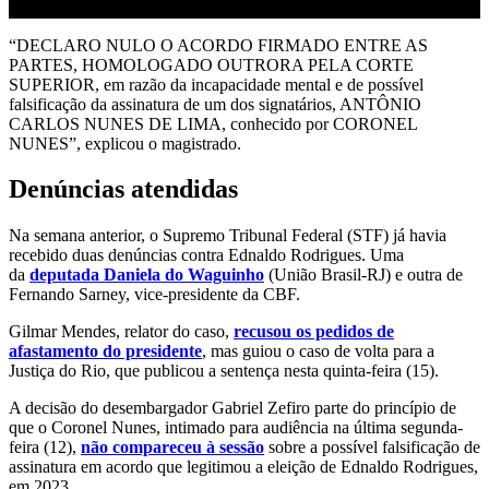
“DECLARO NULO O ACORDO FIRMADO ENTRE AS
PARTES, HOMOLOGADO OUTRORA PELA CORTE
SUPERIOR, em razão da incapacidade mental e de possível
falsificação da assinatura de um dos signatários, ANTÔNIO
CARLOS NUNES DE LIMA, conhecido por CORONEL
NUNES”, explicou o magistrado.
Denúncias atendidas
Na semana anterior, o Supremo Tribunal Federal (STF) já havia
recebido duas denúncias contra Ednaldo Rodrigues. Uma
da
deputada Daniela do Waguinho
(União Brasil-RJ) e outra de
Fernando Sarney, vice-presidente da CBF.
Gilmar Mendes, relator do caso,
recusou os pedidos de
afastamento do presidente
, mas guiou o caso de volta para a
Justiça do Rio, que publicou a sentença nesta quinta-feira (15).
A decisão do desembargador Gabriel Zefiro parte do princípio de
que o Coronel Nunes, intimado para audiência na última segunda-
feira (12),
não compareceu à sessão
sobre a possível falsificação de
assinatura em acordo que legitimou a eleição de Ednaldo Rodrigues,
em 2023.