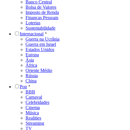
Banco Central
Bolsa de Valores
Imposto de Renda
Finanças Pessoais
Loterias
Sustentabilidade
Internacional
Guerra na Ucrânia
Guerra em Israel
Estados Unidos
Europa
Ásia
África
Oriente Médio
Rússia
China
Pop
BBB
Carnaval
Celebridades
Cinema
Música
Realities
Streaming
TV