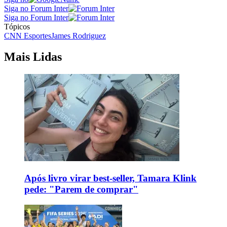
Siga no Forum Inter
Siga no Forum Inter
Tópicos
CNN Esportes
James Rodriguez
Mais Lidas
Após livro virar best-seller, Tamara Klink
pede: "Parem de comprar"