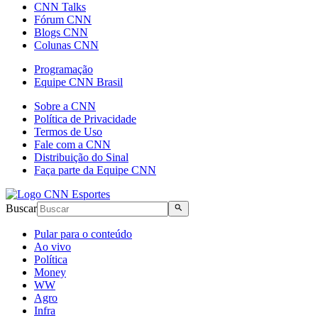
CNN Talks
Fórum CNN
Blogs CNN
Colunas CNN
Programação
Equipe CNN Brasil
Sobre a CNN
Política de Privacidade
Termos de Uso
Fale com a CNN
Distribuição do Sinal
Faça parte da Equipe CNN
Buscar
Pular para o conteúdo
Ao vivo
Política
Money
WW
Agro
Infra