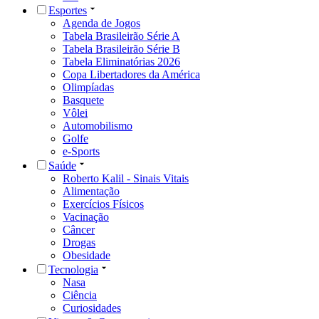
Esportes
Agenda de Jogos
Tabela Brasileirão Série A
Tabela Brasileirão Série B
Tabela Eliminatórias 2026
Copa Libertadores da América
Olimpíadas
Basquete
Vôlei
Automobilismo
Golfe
e-Sports
Saúde
Roberto Kalil - Sinais Vitais
Alimentação
Exercícios Físicos
Vacinação
Câncer
Drogas
Obesidade
Tecnologia
Nasa
Ciência
Curiosidades