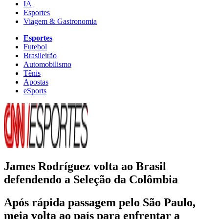
IA
Esportes
Viagem & Gastronomia
Esportes
Futebol
Brasileirão
Automobilismo
Tênis
Apostas
eSports
James Rodríguez volta ao Brasil
defendendo a Seleção da Colômbia
Após rápida passagem pelo São Paulo,
meia volta ao país para enfrentar a