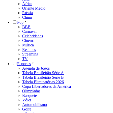
África
Oriente Médio
Rússia
China
Pop
BBB
Carnaval
Celebridades
Cinema
Música
Realities
Streaming
TV
Esportes
Agenda de Jogos
Tabela Brasileirão Série A
Tabela Brasileirão Série B
Tabela Eliminatórias 2026
Copa Libertadores da América
Olimpíadas
Basquete
Vôlei
Automobilismo
Golfe