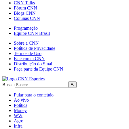
CNN Talks
Fórum CNN
Blogs CNN
Colunas CNN
Programação
Equipe CNN Brasil
Sobre a CNN
Política de Privacidade
Termos de Uso
Fale com a CNN
Distribuição do Sinal
Faça parte da Equipe CNN
Buscar
Pular para o conteúdo
Ao vivo
Política
Money
WW
Agro
Infra