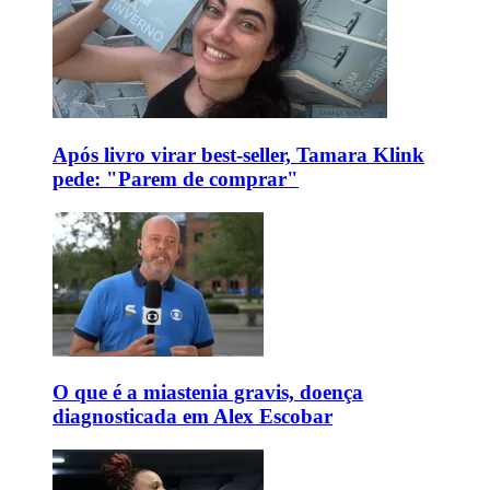
Após livro virar best-seller, Tamara Klink
pede: "Parem de comprar"
O que é a miastenia gravis, doença
diagnosticada em Alex Escobar