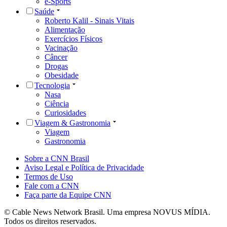
e-Sports
Saúde
Roberto Kalil - Sinais Vitais
Alimentação
Exercícios Físicos
Vacinação
Câncer
Drogas
Obesidade
Tecnologia
Nasa
Ciência
Curiosidades
Viagem & Gastronomia
Viagem
Gastronomia
Sobre a CNN Brasil
Aviso Legal e Política de Privacidade
Termos de Uso
Fale com a CNN
Faça parte da Equipe CNN
© Cable News Network Brasil. Uma empresa NOVUS MÍDIA.
Todos os direitos reservados.