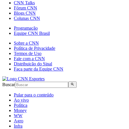
CNN Talks
Fórum CNN
Blogs CNN
Colunas CNN
Programação
Equipe CNN Brasil
Sobre a CNN
Política de Privacidade
Termos de Uso
Fale com a CNN
Distribuição do Sinal
Faça parte da Equipe CNN
Buscar
Pular para o conteúdo
Ao vivo
Política
Money
WW
Agro
Infra