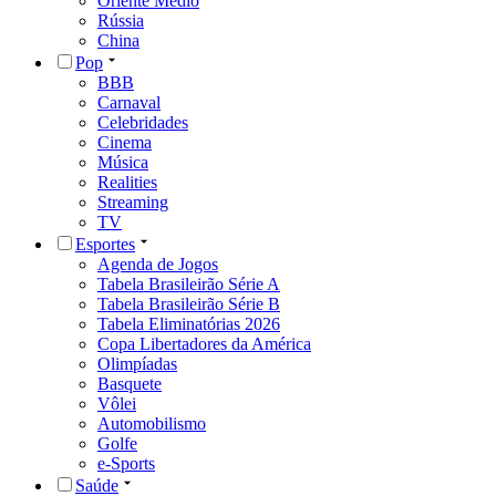
Oriente Médio
Rússia
China
Pop
BBB
Carnaval
Celebridades
Cinema
Música
Realities
Streaming
TV
Esportes
Agenda de Jogos
Tabela Brasileirão Série A
Tabela Brasileirão Série B
Tabela Eliminatórias 2026
Copa Libertadores da América
Olimpíadas
Basquete
Vôlei
Automobilismo
Golfe
e-Sports
Saúde