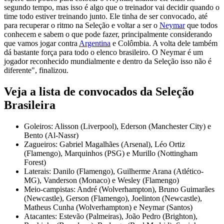
segundo tempo, mas isso é algo que o treinador vai decidir quando o
time todo estiver treinando junto. Ele tinha de ser convocado, até
para recuperar o ritmo na Seleção e voltar a ser o
Neymar
que todos
conhecem e sabem o que pode fazer, principalmente considerando
que vamos jogar contra
Argentina
e Colômbia. A volta dele também
dá bastante força para todo o elenco brasileiro. O Neymar é um
jogador reconhecido mundialmente e dentro da Seleção isso não é
diferente", finalizou.
Veja a lista de convocados da Seleção
Brasileira
Goleiros: Alisson (Liverpool), Ederson (Manchester City) e
Bento (Al-Nassr)
Zagueiros: Gabriel Magalhães (Arsenal), Léo Ortiz
(Flamengo), Marquinhos (PSG) e Murillo (Nottingham
Forest)
Laterais: Danilo (Flamengo), Guilherme Arana (Atlético-
MG), Vanderson (Monaco) e Wesley (Flamengo)
Meio-campistas: André (Wolverhampton), Bruno Guimarães
(Newcastle), Gerson (Flamengo), Joelinton (Newcastle),
Matheus Cunha (Wolverhampton) e Neymar (Santos)
Atacantes: Estevão (Palmeiras), João Pedro (Brighton),