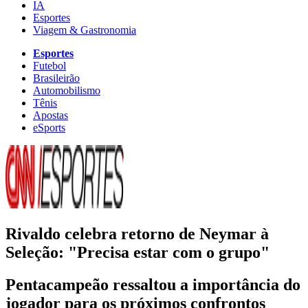
IA
Esportes
Viagem & Gastronomia
Esportes
Futebol
Brasileirão
Automobilismo
Tênis
Apostas
eSports
Rivaldo celebra retorno de Neymar à
Seleção: "Precisa estar com o grupo"
Pentacampeão ressaltou a importância do
jogador para os próximos confrontos