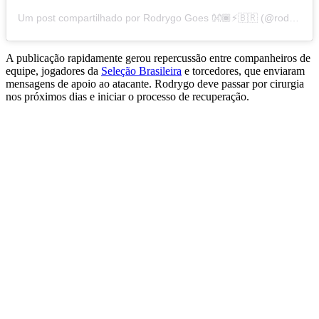
Um post compartilhado por Rodrygo Goes 👐🏾⚡️🇧🇷 (@rodrygogoes)
A publicação rapidamente gerou repercussão entre companheiros de
equipe, jogadores da
Seleção Brasileira
e torcedores, que enviaram
mensagens de apoio ao atacante. Rodrygo deve passar por cirurgia
nos próximos dias e iniciar o processo de recuperação.