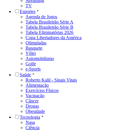
Streaming
TV
Esportes
Agenda de Jogos
Tabela Brasileirão Série A
Tabela Brasileirão Série B
Tabela Eliminatórias 2026
Copa Libertadores da América
Olimpíadas
Basquete
Vôlei
Automobilismo
Golfe
e-Sports
Saúde
Roberto Kalil - Sinais Vitais
Alimentação
Exercícios Físicos
Vacinação
Câncer
Drogas
Obesidade
Tecnologia
Nasa
Ciência