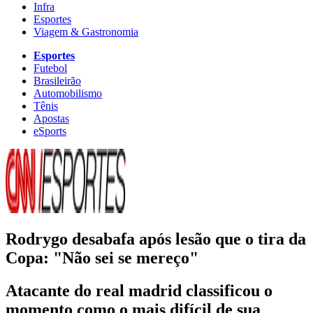
Infra
Esportes
Viagem & Gastronomia
Esportes
Futebol
Brasileirão
Automobilismo
Tênis
Apostas
eSports
Rodrygo desabafa após lesão que o tira da
Copa: "Não sei se mereço"
Atacante do real madrid classificou o
momento como o mais difícil de sua