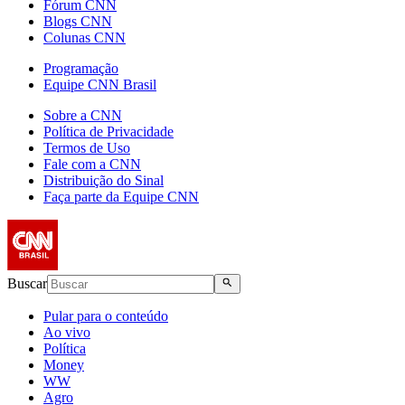
Fórum CNN
Blogs CNN
Colunas CNN
Programação
Equipe CNN Brasil
Sobre a CNN
Política de Privacidade
Termos de Uso
Fale com a CNN
Distribuição do Sinal
Faça parte da Equipe CNN
Buscar
Pular para o conteúdo
Ao vivo
Política
Money
WW
Agro