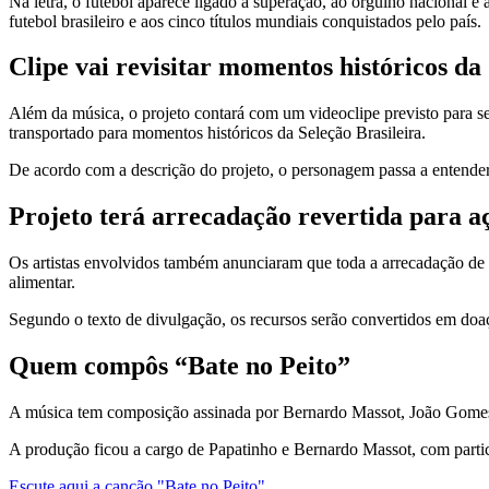
Na letra, o futebol aparece ligado à superação, ao orgulho nacional e
futebol brasileiro e aos cinco títulos mundiais conquistados pelo país.
Clipe vai revisitar momentos históricos da
Além da música, o projeto contará com um videoclipe previsto para 
transportado para momentos históricos da Seleção Brasileira.
De acordo com a descrição do projeto, o personagem passa a entender
Projeto terá arrecadação revertida para aç
Os artistas envolvidos também anunciaram que toda a arrecadação de 
alimentar.
Segundo o texto de divulgação, os recursos serão convertidos em doa
Quem compôs “Bate no Peito”
A música tem composição assinada por Bernardo Massot, João Gomes,
A produção ficou a cargo de Papatinho e Bernardo Massot, com partici
Escute aqui a canção "Bate no Peito".