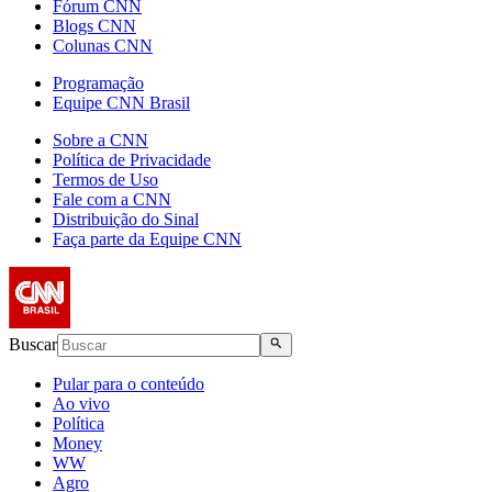
Fórum CNN
Blogs CNN
Colunas CNN
Programação
Equipe CNN Brasil
Sobre a CNN
Política de Privacidade
Termos de Uso
Fale com a CNN
Distribuição do Sinal
Faça parte da Equipe CNN
Buscar
Pular para o conteúdo
Ao vivo
Política
Money
WW
Agro