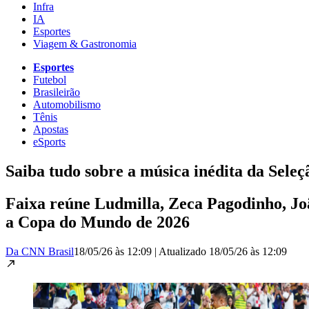
Infra
IA
Esportes
Viagem & Gastronomia
Esportes
Futebol
Brasileirão
Automobilismo
Tênis
Apostas
eSports
Saiba tudo sobre a música inédita da Seleç
Faixa reúne Ludmilla, Zeca Pagodinho, Joã
a Copa do Mundo de 2026
Da CNN Brasil
18/05/26 às 12:09
|
Atualizado
18/05/26 às 12:09