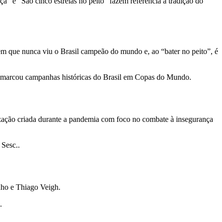
a” e “São cinco estrelas no peito” fazem referência à tradição do
m que nunca viu o Brasil campeão do mundo e, ao “bater no peito”, é
que marcou campanhas históricas do Brasil em Copas do Mundo.
ização criada durante a pandemia com foco no combate à insegurança
 Sesc..
nho e Thiago Veigh.
.