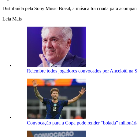
Distribuída pela Sony Music Brasil, a música foi criada para acompanh
Leia Mais
Relembre todos jogadores convocados por Ancelotti na S
Convocação para a Copa pode render “bolada” milionária 