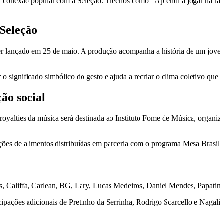
 à conexão popular com a Seleção. Trechos como “Aprendi a jogar na raç
 Seleção
ser lançado em 25 de maio. A produção acompanha a história de um jove
 o significado simbólico do gesto e ajuda a recriar o clima coletivo 
ão social
royalties da música será destinada ao Instituto Fome de Música, organ
ções de alimentos distribuídas em parceria com o programa Mesa Brasil
 Califfa, Carlean, BG, Lary, Lucas Medeiros, Daniel Mendes, Papati
pações adicionais de Pretinho da Serrinha, Rodrigo Scarcello e Nagali