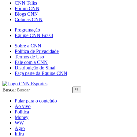
CNN Talks
Fórum CNN
Blogs CNN
Colunas CNN
Programação
Equipe CNN Brasil
Sobre a CNN
Política de Privacidade
Termos de Uso
Fale com a CNN
Distribuição do Sinal
Faça parte da Equipe CNN
Buscar
Pular para o conteúdo
Ao vivo
Política
Money
WW
Agro
Infra