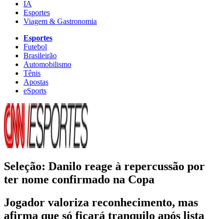
IA
Esportes
Viagem & Gastronomia
Esportes
Futebol
Brasileirão
Automobilismo
Tênis
Apostas
eSports
Seleção: Danilo reage à repercussão por
ter nome confirmado na Copa
Jogador valoriza reconhecimento, mas
afirma que só ficará tranquilo após lista