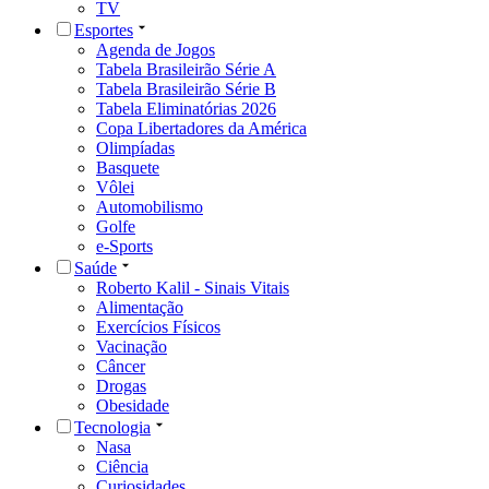
TV
Esportes
Agenda de Jogos
Tabela Brasileirão Série A
Tabela Brasileirão Série B
Tabela Eliminatórias 2026
Copa Libertadores da América
Olimpíadas
Basquete
Vôlei
Automobilismo
Golfe
e-Sports
Saúde
Roberto Kalil - Sinais Vitais
Alimentação
Exercícios Físicos
Vacinação
Câncer
Drogas
Obesidade
Tecnologia
Nasa
Ciência
Curiosidades