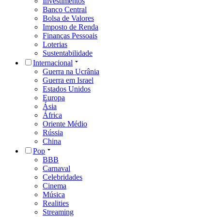
Investimentos
Banco Central
Bolsa de Valores
Imposto de Renda
Finanças Pessoais
Loterias
Sustentabilidade
Internacional
Guerra na Ucrânia
Guerra em Israel
Estados Unidos
Europa
Ásia
África
Oriente Médio
Rússia
China
Pop
BBB
Carnaval
Celebridades
Cinema
Música
Realities
Streaming