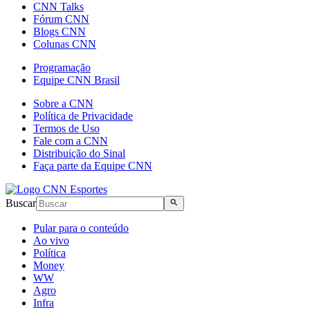
CNN Talks
Fórum CNN
Blogs CNN
Colunas CNN
Programação
Equipe CNN Brasil
Sobre a CNN
Política de Privacidade
Termos de Uso
Fale com a CNN
Distribuição do Sinal
Faça parte da Equipe CNN
Buscar
Pular para o conteúdo
Ao vivo
Política
Money
WW
Agro
Infra