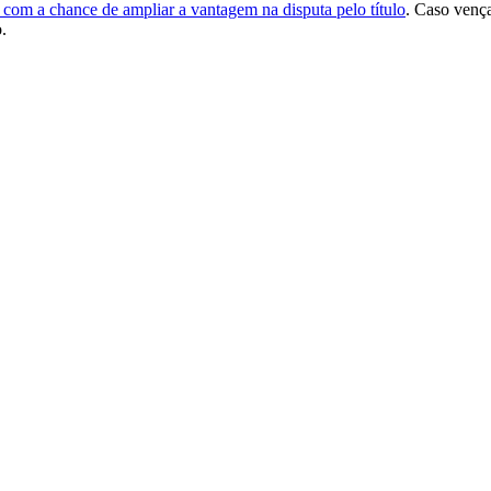
com a chance de ampliar a vantagem na disputa pelo título
. Caso venç
.