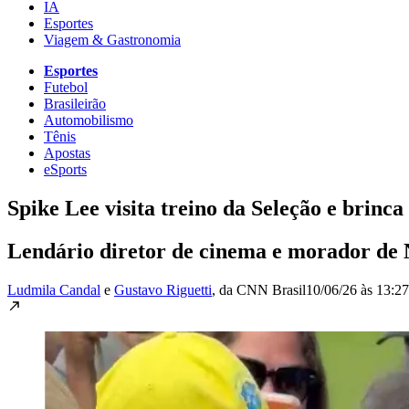
IA
Esportes
Viagem & Gastronomia
Esportes
Futebol
Brasileirão
Automobilismo
Tênis
Apostas
eSports
Spike Lee visita treino da Seleção e brin
Lendário diretor de cinema e morador de N
Ludmila Candal
e
Gustavo Riguetti
, da CNN Brasil
10/06/26 às 13:27