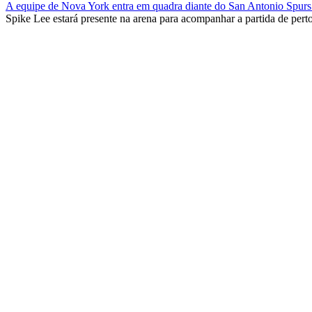
A equipe de Nova York entra em quadra diante do San Antonio Spurs 
Spike Lee estará presente na arena para acompanhar a partida de perto