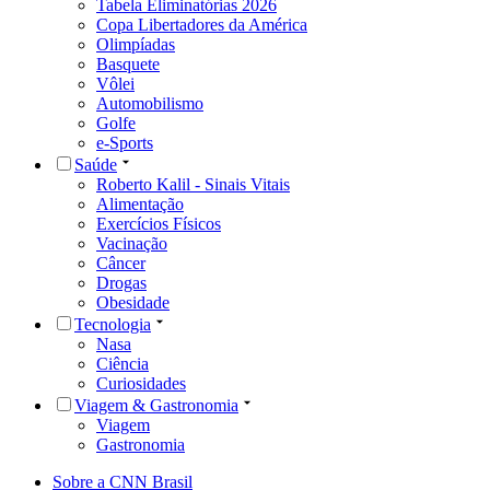
Tabela Eliminatórias 2026
Copa Libertadores da América
Olimpíadas
Basquete
Vôlei
Automobilismo
Golfe
e-Sports
Saúde
Roberto Kalil - Sinais Vitais
Alimentação
Exercícios Físicos
Vacinação
Câncer
Drogas
Obesidade
Tecnologia
Nasa
Ciência
Curiosidades
Viagem & Gastronomia
Viagem
Gastronomia
Sobre a CNN Brasil