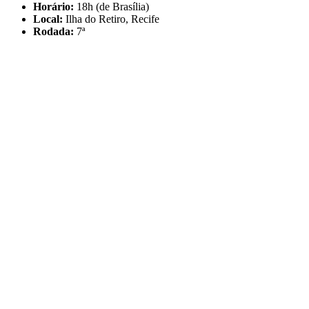
Horário:
18h (de Brasília)
Local:
Ilha do Retiro, Recife
Rodada:
7ª