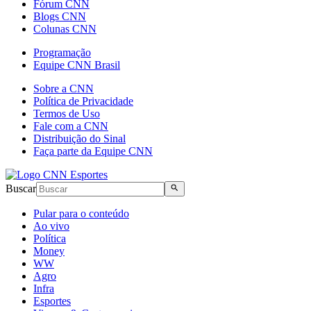
Fórum CNN
Blogs CNN
Colunas CNN
Programação
Equipe CNN Brasil
Sobre a CNN
Política de Privacidade
Termos de Uso
Fale com a CNN
Distribuição do Sinal
Faça parte da Equipe CNN
Buscar
Pular para o conteúdo
Ao vivo
Política
Money
WW
Agro
Infra
Esportes