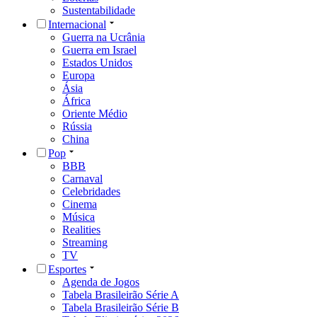
Sustentabilidade
Internacional
Guerra na Ucrânia
Guerra em Israel
Estados Unidos
Europa
Ásia
África
Oriente Médio
Rússia
China
Pop
BBB
Carnaval
Celebridades
Cinema
Música
Realities
Streaming
TV
Esportes
Agenda de Jogos
Tabela Brasileirão Série A
Tabela Brasileirão Série B