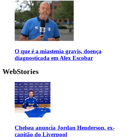
O que é a miastenia gravis, doença
diagnosticada em Alex Escobar
WebStories
Chelsea anuncia Jordan Henderson, ex-
capitão do Liverpool