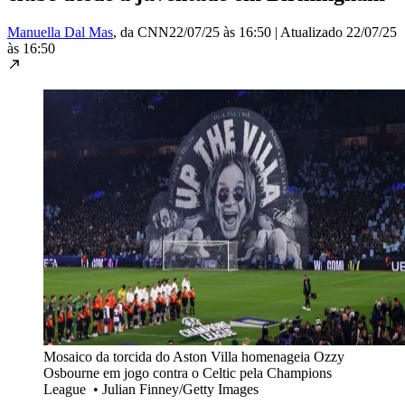
Manuella Dal Mas
, da CNN
22/07/25 às 16:50
|
Atualizado
22/07/25
às 16:50
Mosaico da torcida do Aston Villa homenageia Ozzy
Osbourne em jogo contra o Celtic pela Champions
League
•
Julian Finney/Getty Images