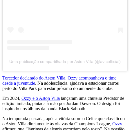
Uma publicação compartilhada por Aston Villa (@avfcofficial)
Torcedor declarado do Aston Villa, Ozzy acompanhava o time
desde a juventude
. Na adolescência, ajudava a estacionar carros
perto do Villa Park para estar próximo do ambiente do clube.
Em 2024,
Ozzy e o Aston Villa
lançaram uma chuteira Predator de
edição limitada, pintada à mão por Jordan Dawson. O design foi
inspirado nos álbuns da banda Black Sabbath.
Na temporada passada, após a vitória sobre o Celtic que classificou
o Aston Villa diretamente às oitavas da Champions League,
Ozzy
afirmou que “lágrimas de alegria escorriam pelo rosto”. Na ocasião,