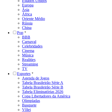
Estados Unidos
Europa
Ásia
África
Oriente Médio
Rússia
China
Pop
BBB
Carnaval
Celebridades
Cinema
Música
Realities
Streaming
TV
Esportes
Agenda de Jogos
Tabela Brasileirão Série A
Tabela Brasileirão Série B
Tabela Eliminatórias 2026
Copa Libertadores da América
Olimpíadas
Basquete
Vôlei