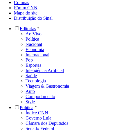
Colunas
Fórum CNN
Mapa do site
Distribuição do Sinal
Editorias
Ao Vivo
Política
Nacional
Economia
Internacional
Pop
Esportes
Inteligência Artificial
Saúde
Tecnologia
Viagem & Gastronomia
Auto
Comportamento
Style
Política
Índice CNN
Governo Lula
Câmara dos Deputados
Senado Federal