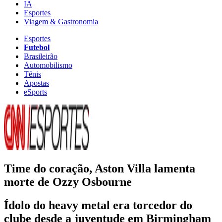
IA
Esportes
Viagem & Gastronomia
Esportes
Futebol
Brasileirão
Automobilismo
Tênis
Apostas
eSports
Time do coração, Aston Villa lamenta
morte de Ozzy Osbourne
Ídolo do heavy metal era torcedor do
clube desde a juventude em Birmingham