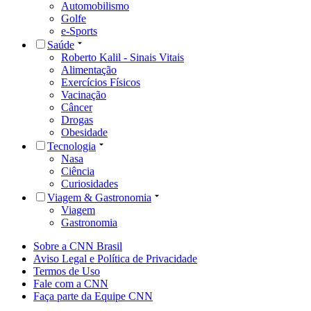
Automobilismo
Golfe
e-Sports
Saúde
Roberto Kalil - Sinais Vitais
Alimentação
Exercícios Físicos
Vacinação
Câncer
Drogas
Obesidade
Tecnologia
Nasa
Ciência
Curiosidades
Viagem & Gastronomia
Viagem
Gastronomia
Sobre a CNN Brasil
Aviso Legal e Política de Privacidade
Termos de Uso
Fale com a CNN
Faça parte da Equipe CNN