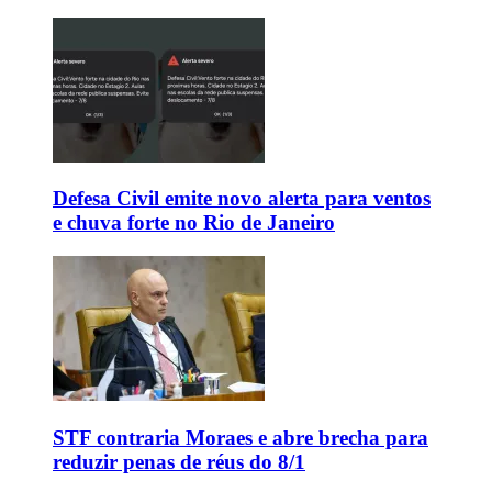
Defesa Civil emite novo alerta para ventos
e chuva forte no Rio de Janeiro
STF contraria Moraes e abre brecha para
reduzir penas de réus do 8/1