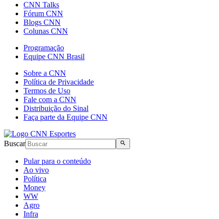
CNN Talks
Fórum CNN
Blogs CNN
Colunas CNN
Programação
Equipe CNN Brasil
Sobre a CNN
Política de Privacidade
Termos de Uso
Fale com a CNN
Distribuição do Sinal
Faça parte da Equipe CNN
Buscar
Pular para o conteúdo
Ao vivo
Política
Money
WW
Agro
Infra