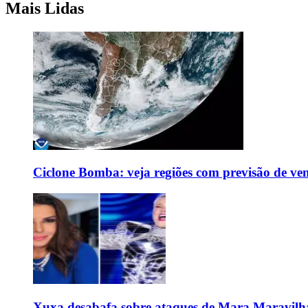
Mais Lidas
Ciclone Bomba: veja regiões com previsão de ven
Xuxa desabafa sobre ataques de Mara Maravilh