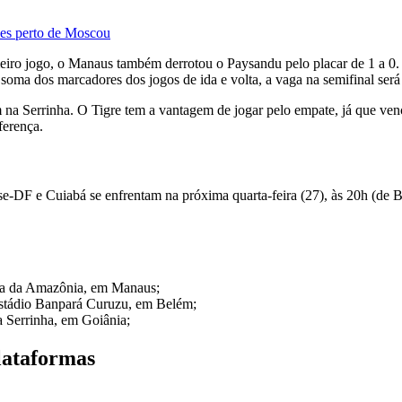
ues perto de Moscou
o jogo, o Manaus também derrotou o Paysandu pelo placar de 1 a 0. Co
ma dos marcadores dos jogos de ida e volta, a vaga na semifinal será 
na Serrinha. O Tigre tem a vantagem de jogar pelo empate, já que ve
ferença.
nse-DF e Cuiabá se enfrentam na próxima quarta-feira (27), às 20h (de
ena da Amazônia, em Manaus;
Estádio Banpará Curuzu, em Belém;
a Serrinha, em Goiânia;
lataformas