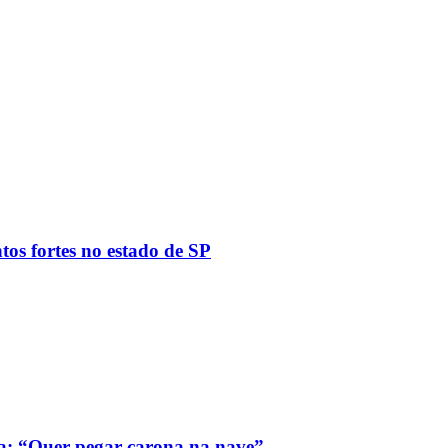
tos fortes no estado de SP
a: “Quer pegar carona na nave”