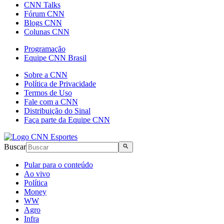
CNN Talks
Fórum CNN
Blogs CNN
Colunas CNN
Programação
Equipe CNN Brasil
Sobre a CNN
Política de Privacidade
Termos de Uso
Fale com a CNN
Distribuição do Sinal
Faça parte da Equipe CNN
Buscar
Pular para o conteúdo
Ao vivo
Política
Money
WW
Agro
Infra