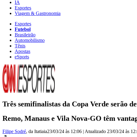
IA
Esportes
Viagem & Gastronomia
Esportes
Futebol
Brasileirão
Automobilismo
Tênis
Apostas
eSports
Três semifinalistas da Copa Verde serão de
Remo, Manaus e Vila Nova-GO têm vantage
Filipe Sodré
, da Itatiaia
23/03/24 às 12:06
|
Atualizado
23/03/24 às 12