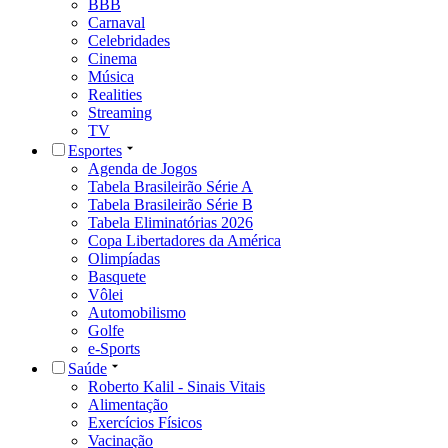
BBB
Carnaval
Celebridades
Cinema
Música
Realities
Streaming
TV
Esportes
Agenda de Jogos
Tabela Brasileirão Série A
Tabela Brasileirão Série B
Tabela Eliminatórias 2026
Copa Libertadores da América
Olimpíadas
Basquete
Vôlei
Automobilismo
Golfe
e-Sports
Saúde
Roberto Kalil - Sinais Vitais
Alimentação
Exercícios Físicos
Vacinação