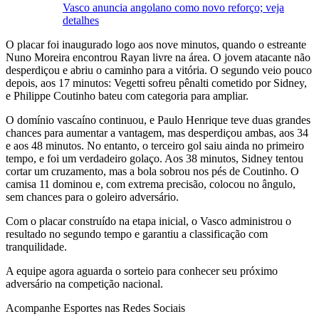
Vasco anuncia angolano como novo reforço; veja
detalhes
O placar foi inaugurado logo aos nove minutos, quando o estreante
Nuno Moreira encontrou Rayan livre na área. O jovem atacante não
desperdiçou e abriu o caminho para a vitória. O segundo veio pouco
depois, aos 17 minutos: Vegetti sofreu pênalti cometido por Sidney,
e Philippe Coutinho bateu com categoria para ampliar.
O domínio vascaíno continuou, e Paulo Henrique teve duas grandes
chances para aumentar a vantagem, mas desperdiçou ambas, aos 34
e aos 48 minutos. No entanto, o terceiro gol saiu ainda no primeiro
tempo, e foi um verdadeiro golaço. Aos 38 minutos, Sidney tentou
cortar um cruzamento, mas a bola sobrou nos pés de Coutinho. O
camisa 11 dominou e, com extrema precisão, colocou no ângulo,
sem chances para o goleiro adversário.
Com o placar construído na etapa inicial, o Vasco administrou o
resultado no segundo tempo e garantiu a classificação com
tranquilidade.
A equipe agora aguarda o sorteio para conhecer seu próximo
adversário na competição nacional.
Acompanhe
Esportes
nas Redes Sociais