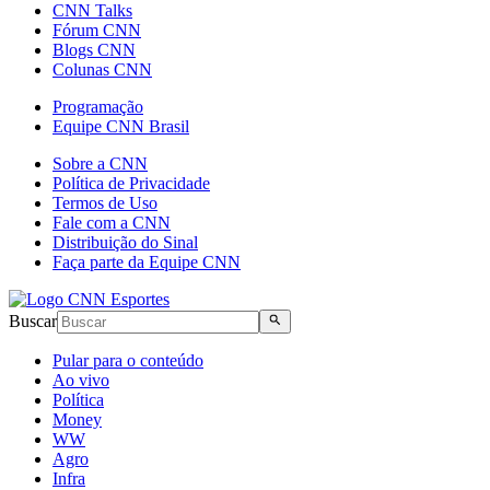
CNN Talks
Fórum CNN
Blogs CNN
Colunas CNN
Programação
Equipe CNN Brasil
Sobre a CNN
Política de Privacidade
Termos de Uso
Fale com a CNN
Distribuição do Sinal
Faça parte da Equipe CNN
Buscar
Pular para o conteúdo
Ao vivo
Política
Money
WW
Agro
Infra