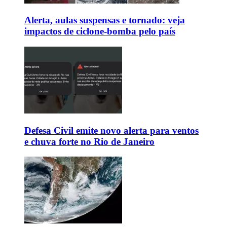
Alerta, aulas suspensas e tornado: veja
impactos de ciclone-bomba pelo país
Defesa Civil emite novo alerta para ventos
e chuva forte no Rio de Janeiro