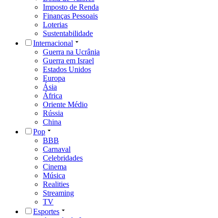
Imposto de Renda
Finanças Pessoais
Loterias
Sustentabilidade
Internacional
Guerra na Ucrânia
Guerra em Israel
Estados Unidos
Europa
Ásia
África
Oriente Médio
Rússia
China
Pop
BBB
Carnaval
Celebridades
Cinema
Música
Realities
Streaming
TV
Esportes