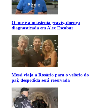
O que é a miastenia gravis, doença
diagnosticada em Alex Escobar
Messi viaja a Rosário para o velório do
pai; despedida será reservada