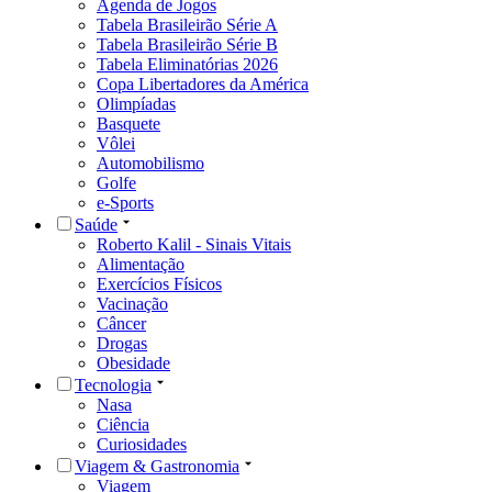
Agenda de Jogos
Tabela Brasileirão Série A
Tabela Brasileirão Série B
Tabela Eliminatórias 2026
Copa Libertadores da América
Olimpíadas
Basquete
Vôlei
Automobilismo
Golfe
e-Sports
Saúde
Roberto Kalil - Sinais Vitais
Alimentação
Exercícios Físicos
Vacinação
Câncer
Drogas
Obesidade
Tecnologia
Nasa
Ciência
Curiosidades
Viagem & Gastronomia
Viagem