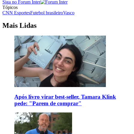
Siga no Forum Inter
Tópicos
CNN Esportes
Futebol brasileiro
Vasco
Mais Lidas
Após livro virar best-seller, Tamara Klink
pede: "Parem de comprar"