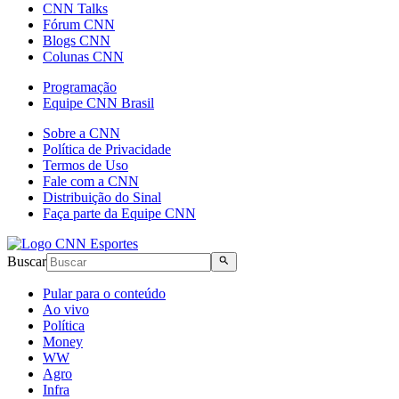
CNN Talks
Fórum CNN
Blogs CNN
Colunas CNN
Programação
Equipe CNN Brasil
Sobre a CNN
Política de Privacidade
Termos de Uso
Fale com a CNN
Distribuição do Sinal
Faça parte da Equipe CNN
Buscar
Pular para o conteúdo
Ao vivo
Política
Money
WW
Agro
Infra