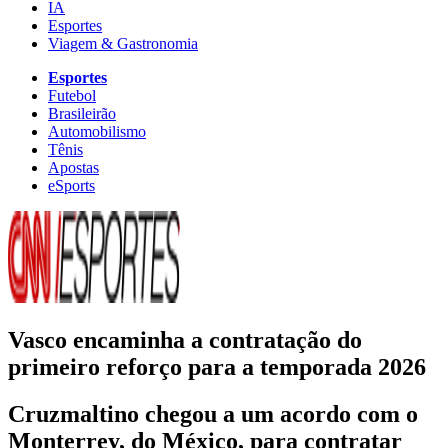
IA
Esportes
Viagem & Gastronomia
Esportes
Futebol
Brasileirão
Automobilismo
Tênis
Apostas
eSports
Vasco encaminha a contratação do
primeiro reforço para a temporada 2026
Cruzmaltino chegou a um acordo com o
Monterrey, do México, para contratar