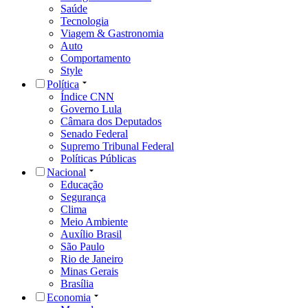
Saúde
Tecnologia
Viagem & Gastronomia
Auto
Comportamento
Style
Política
Índice CNN
Governo Lula
Câmara dos Deputados
Senado Federal
Supremo Tribunal Federal
Políticas Públicas
Nacional
Educação
Segurança
Clima
Meio Ambiente
Auxílio Brasil
São Paulo
Rio de Janeiro
Minas Gerais
Brasília
Economia