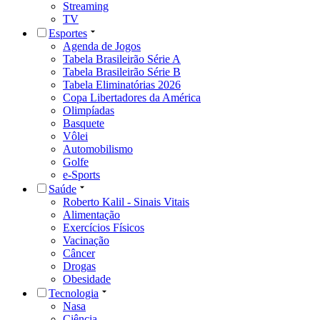
Streaming
TV
Esportes
Agenda de Jogos
Tabela Brasileirão Série A
Tabela Brasileirão Série B
Tabela Eliminatórias 2026
Copa Libertadores da América
Olimpíadas
Basquete
Vôlei
Automobilismo
Golfe
e-Sports
Saúde
Roberto Kalil - Sinais Vitais
Alimentação
Exercícios Físicos
Vacinação
Câncer
Drogas
Obesidade
Tecnologia
Nasa
Ciência