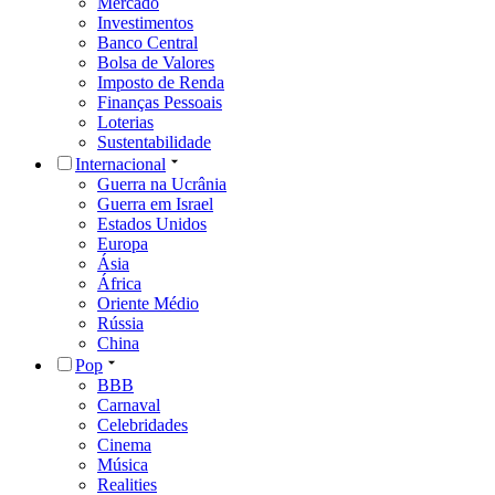
Mercado
Investimentos
Banco Central
Bolsa de Valores
Imposto de Renda
Finanças Pessoais
Loterias
Sustentabilidade
Internacional
Guerra na Ucrânia
Guerra em Israel
Estados Unidos
Europa
Ásia
África
Oriente Médio
Rússia
China
Pop
BBB
Carnaval
Celebridades
Cinema
Música
Realities