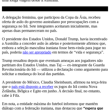
uma longa viagem desde a Austrália.
A delegação feminina, que participou da Copa da Ásia, recebeu
oferta de asilo do governo australiano por preocupações com a
segurança no Irã. Sete integrantes aceitaram inicialmente, mas
apenas duas permaneceram no país.
O presidente dos Estados Unidos, Donald Trump, havia incentivado
a Austrália a conceder asilo às atletas e posteriormente afirmou que,
embora a seleção masculina iraniana fosse bem-vinda para jogar no
país, poderia
não ser apropriado
em termos de “vida e segurança”.
Trump ressaltou depois que eventuais ameaças aos jogadores não
partiriam dos Estados Unidos, mas Taj — ex-integrante da Guarda
Revolucionária do Irã — utilizou a declaração como argumento para
solicitar a mudança do local das partidas.
A presidente do México, Claudia Sheinbaum, afirmou na terça-feira
que o
país está disposto a receber
os jogos do Irã contra Nova
Zelândia, Bélgica e Egito em junho. A decisão final, no entanto,
cabe à Fifa.
Em nota, a entidade máxima do futebol informou que mantém
diálogo com a federação iraniana, mas destacou que
“espera que