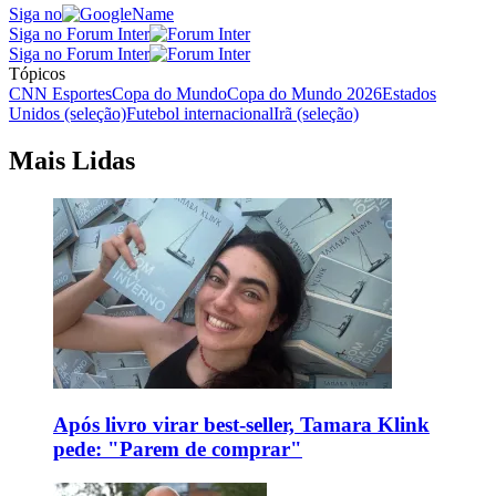
Siga no
Siga no Forum Inter
Siga no Forum Inter
Tópicos
CNN Esportes
Copa do Mundo
Copa do Mundo 2026
Estados
Unidos (seleção)
Futebol internacional
Irã (seleção)
Mais Lidas
Após livro virar best-seller, Tamara Klink
pede: "Parem de comprar"