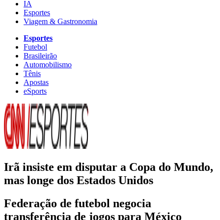
IA
Esportes
Viagem & Gastronomia
Esportes
Futebol
Brasileirão
Automobilismo
Tênis
Apostas
eSports
Irã insiste em disputar a Copa do Mundo,
mas longe dos Estados Unidos
Federação de futebol negocia
transferência de jogos para México