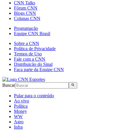
CNN Talks
Fórum CNN
Blogs CNN
Colunas CNN
Programação
Equipe CNN Brasil
Sobre a CNN
Política de Privacidade
Termos de Uso
Fale com a CNN
Distribuição do Sinal
Faça parte da Equipe CNN
Buscar
Pular para o conteúdo
Ao vivo
Política
Money
WW
Agro
Infra