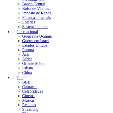
Banco Central
Bolsa de Valores
Imposto de Renda
Finanças Pessoais
Loterias
Sustentabilidade
Internacional
Guerra na Ucrânia
Guerra em Israel
Estados Unidos
Europa
Ásia
África
Oriente Médio
Rússia
China
Pop
BBB
Carnaval
Celebridades
Cinema
Música
Realities
Streaming