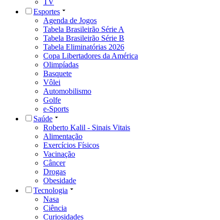
TV
Esportes
Agenda de Jogos
Tabela Brasileirão Série A
Tabela Brasileirão Série B
Tabela Eliminatórias 2026
Copa Libertadores da América
Olimpíadas
Basquete
Vôlei
Automobilismo
Golfe
e-Sports
Saúde
Roberto Kalil - Sinais Vitais
Alimentação
Exercícios Físicos
Vacinação
Câncer
Drogas
Obesidade
Tecnologia
Nasa
Ciência
Curiosidades