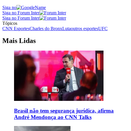
Siga no
Siga no Forum Inter
Siga no Forum Inter
Tópicos
CNN Esportes
Charles do Bronx
Luta
outros esportes
UFC
Mais Lidas
Brasil não tem segurança jurídica, afirma
André Mendonça ao CNN Talks