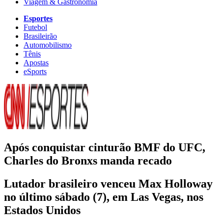
Viagem & Gastronomia
Esportes
Futebol
Brasileirão
Automobilismo
Tênis
Apostas
eSports
Após conquistar cinturão BMF do UFC,
Charles do Bronxs manda recado
Lutador brasileiro venceu Max Holloway
no último sábado (7), em Las Vegas, nos
Estados Unidos