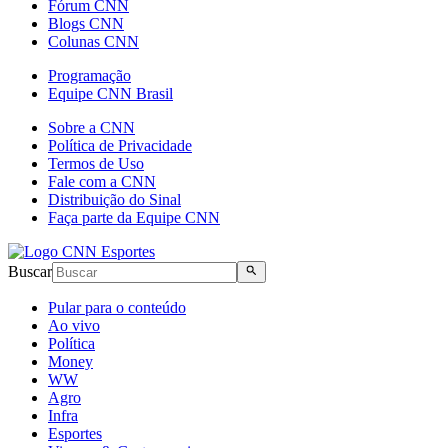
Fórum CNN
Blogs CNN
Colunas CNN
Programação
Equipe CNN Brasil
Sobre a CNN
Política de Privacidade
Termos de Uso
Fale com a CNN
Distribuição do Sinal
Faça parte da Equipe CNN
Buscar
Pular para o conteúdo
Ao vivo
Política
Money
WW
Agro
Infra
Esportes