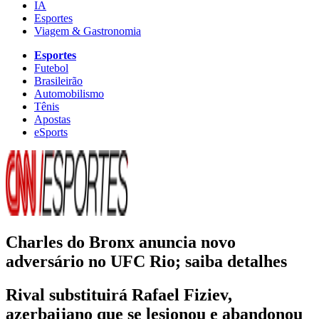
IA
Esportes
Viagem & Gastronomia
Esportes
Futebol
Brasileirão
Automobilismo
Tênis
Apostas
eSports
Charles do Bronx anuncia novo
adversário no UFC Rio; saiba detalhes
Rival substituirá Rafael Fiziev,
azerbaijano que se lesionou e abandonou