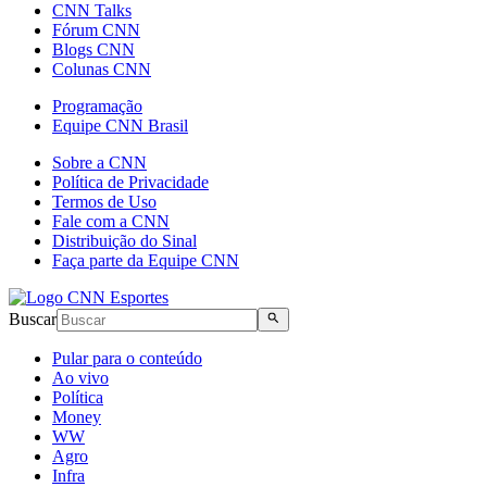
CNN Talks
Fórum CNN
Blogs CNN
Colunas CNN
Programação
Equipe CNN Brasil
Sobre a CNN
Política de Privacidade
Termos de Uso
Fale com a CNN
Distribuição do Sinal
Faça parte da Equipe CNN
Buscar
Pular para o conteúdo
Ao vivo
Política
Money
WW
Agro
Infra