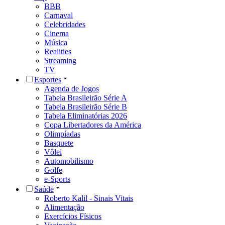
BBB
Carnaval
Celebridades
Cinema
Música
Realities
Streaming
TV
Esportes
Agenda de Jogos
Tabela Brasileirão Série A
Tabela Brasileirão Série B
Tabela Eliminatórias 2026
Copa Libertadores da América
Olimpíadas
Basquete
Vôlei
Automobilismo
Golfe
e-Sports
Saúde
Roberto Kalil - Sinais Vitais
Alimentação
Exercícios Físicos