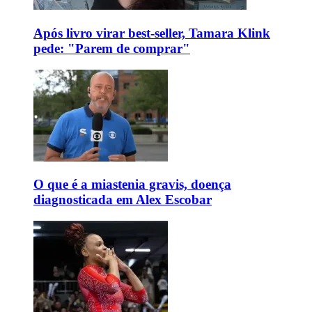
Após livro virar best-seller, Tamara Klink
pede: "Parem de comprar"
O que é a miastenia gravis, doença
diagnosticada em Alex Escobar