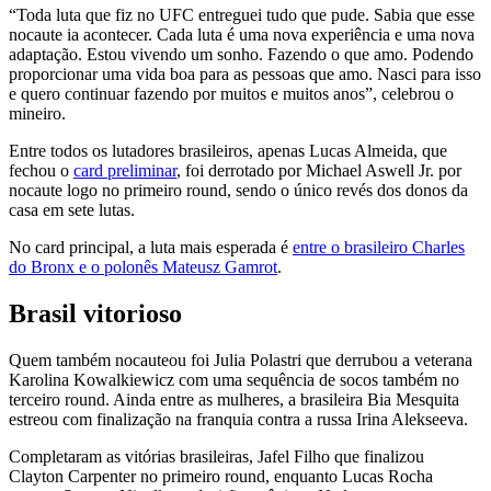
“Toda luta que fiz no UFC entreguei tudo que pude. Sabia que esse
nocaute ia acontecer. Cada luta é uma nova experiência e uma nova
adaptação. Estou vivendo um sonho. Fazendo o que amo. Podendo
proporcionar uma vida boa para as pessoas que amo. Nasci para isso
e quero continuar fazendo por muitos e muitos anos”, celebrou o
mineiro.
Entre todos os lutadores brasileiros, apenas Lucas Almeida, que
fechou o
card preliminar
, foi derrotado por Michael Aswell Jr. por
nocaute logo no primeiro round, sendo o único revés dos donos da
casa em sete lutas.
No card principal, a luta mais esperada é
entre o brasileiro Charles
do Bronx e o polonês Mateusz Gamrot
.
Brasil vitorioso
Quem também nocauteou foi Julia Polastri que derrubou a veterana
Karolina Kowalkiewicz com uma sequência de socos também no
terceiro round. Ainda entre as mulheres, a brasileira Bia Mesquita
estreou com finalização na franquia contra a russa Irina Alekseeva.
Completaram as vitórias brasileiras, Jafel Filho que finalizou
Clayton Carpenter no primeiro round, enquanto Lucas Rocha