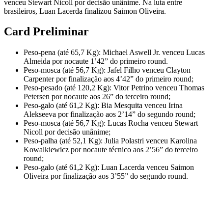
venceu Stewart Nicoll por decisão unânime. Na luta entre
brasileiros, Luan Lacerda finalizou Saimon Oliveira.
Card Preliminar
Peso-pena (até 65,7 Kg): Michael Aswell Jr. venceu Lucas
Almeida por nocaute 1’42” do primeiro round.
Peso-mosca (até 56,7 Kg): Jafel Filho venceu Clayton
Carpenter por finalização aos 4’42” do primeiro round;
Peso-pesado (até 120,2 Kg): Vitor Petrino venceu Thomas
Petersen por nocaute aos 26” do terceiro round;
Peso-galo (até 61,2 Kg): Bia Mesquita venceu Irina
Alekseeva por finalização aos 2’14” do segundo round;
Peso-mosca (até 56,7 Kg): Lucas Rocha venceu Stewart
Nicoll por decisão unânime;
Peso-palha (até 52,1 Kg): Julia Polastri venceu Karolina
Kowalkiewicz por nocaute técnico aos 2’56” do terceiro
round;
Peso-galo (até 61,2 Kg): Luan Lacerda venceu Saimon
Oliveira por finalização aos 3’55” do segundo round.