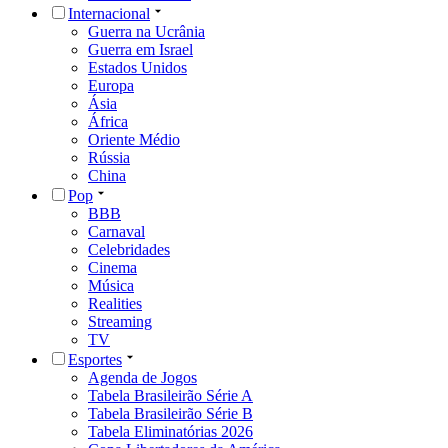
Internacional
Guerra na Ucrânia
Guerra em Israel
Estados Unidos
Europa
Ásia
África
Oriente Médio
Rússia
China
Pop
BBB
Carnaval
Celebridades
Cinema
Música
Realities
Streaming
TV
Esportes
Agenda de Jogos
Tabela Brasileirão Série A
Tabela Brasileirão Série B
Tabela Eliminatórias 2026