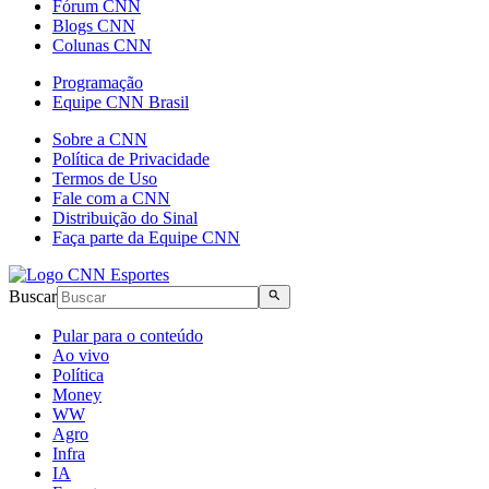
Fórum CNN
Blogs CNN
Colunas CNN
Programação
Equipe CNN Brasil
Sobre a CNN
Política de Privacidade
Termos de Uso
Fale com a CNN
Distribuição do Sinal
Faça parte da Equipe CNN
Buscar
Pular para o conteúdo
Ao vivo
Política
Money
WW
Agro
Infra
IA