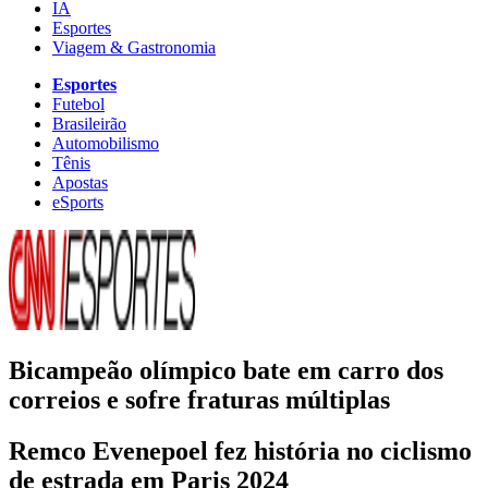
IA
Esportes
Viagem & Gastronomia
Esportes
Futebol
Brasileirão
Automobilismo
Tênis
Apostas
eSports
Bicampeão olímpico bate em carro dos
correios e sofre fraturas múltiplas
Remco Evenepoel fez história no ciclismo
de estrada em Paris 2024