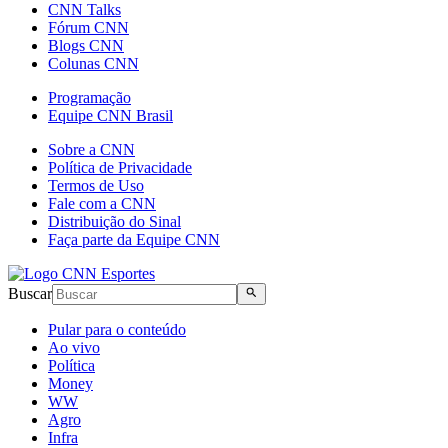
CNN Talks
Fórum CNN
Blogs CNN
Colunas CNN
Programação
Equipe CNN Brasil
Sobre a CNN
Política de Privacidade
Termos de Uso
Fale com a CNN
Distribuição do Sinal
Faça parte da Equipe CNN
Buscar
Pular para o conteúdo
Ao vivo
Política
Money
WW
Agro
Infra