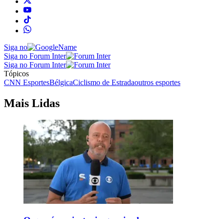
Siga no
Siga no Forum Inter
Siga no Forum Inter
Tópicos
CNN Esportes
Bélgica
Ciclismo de Estrada
outros esportes
Mais Lidas