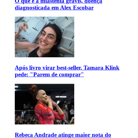
O que é a miastenia gravis, doença
diagnosticada em Alex Escobar
Após livro virar best-seller, Tamara Klink
pede: "Parem de comprar"
Rebeca Andrade atinge maior nota do