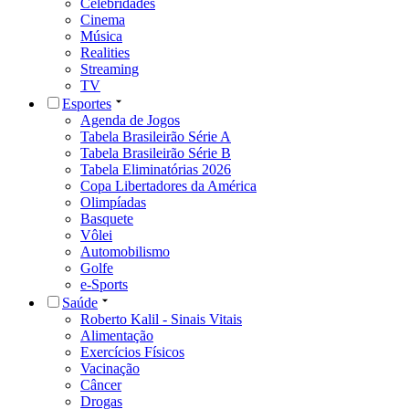
Celebridades
Cinema
Música
Realities
Streaming
TV
Esportes
Agenda de Jogos
Tabela Brasileirão Série A
Tabela Brasileirão Série B
Tabela Eliminatórias 2026
Copa Libertadores da América
Olimpíadas
Basquete
Vôlei
Automobilismo
Golfe
e-Sports
Saúde
Roberto Kalil - Sinais Vitais
Alimentação
Exercícios Físicos
Vacinação
Câncer
Drogas