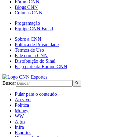
Fórum CNN
Blogs CNN
Colunas CNN
Programação
Equipe CNN Brasil
Sobre a CNN
Política de Privacidade
Termos de Uso
Fale com a CNN
Distribuição do Sinal
Faça parte da Equipe CNN
Buscar
Pular para o conteúdo
Ao vivo
Política
Money
WW
Agro
Infra
Esportes