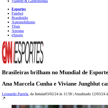
Viagem & Gastronomia
Esportes
Futebol
Brasileirão
Automobilismo
Tênis
Apostas
eSports
Brasileiras brilham no Mundial de Esport
Ana Marcela Cunha e Viviane Jungblut ca
Leonardo Parrela
, da Itatiaia
03/02/24 às 11:58
|
Atualizado
12/03/24 à