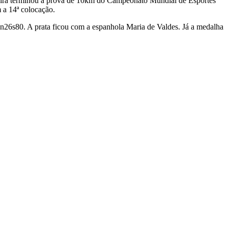
leira terminou a prova de 10km do Campeonato Mundial de Esportes
 a 14ª colocação.
26s80. A prata ficou com a espanhola Maria de Valdes. Já a medalha