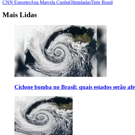
CNN Esportes
Ana Marcela Cunha
Olimpíadas
Time Brasil
Mais Lidas
Ciclone bomba no Brasil: quais estados serão af