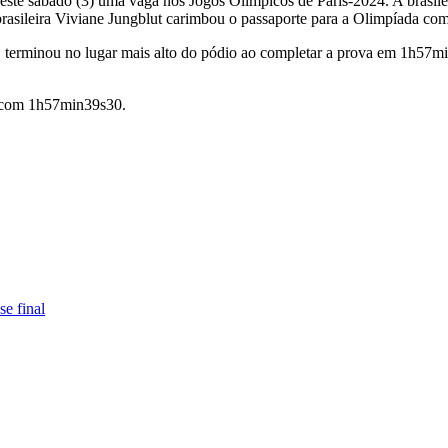
ste sábado (3) uma vaga nos Jogos Olímpicos de Paris-2024. A brasi
rasileira Viviane Jungblut carimbou o passaporte para a Olimpíada com
erminou no lugar mais alto do pódio ao completar a prova em 1h57min
u com 1h57min39s30.
se final