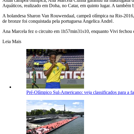
Atual campeã olímpica, Ana Marcela Cunha garantiu na madrugada de
Aquáticos, realizado em Doha, no Catar, em quinto lugar. A também b
A holandesa Sharon Van Rouwendaal, campeã olímpica na Rio-2016, t
de bronze foi conquistada pela portuguesa Angelica André.
Ana Marcela fez o circuito em 1h57min31s10, enquanto Vivi fecho
Leia Mais
Pré-Olímpico Sul-Americano: veja classificados para a fa