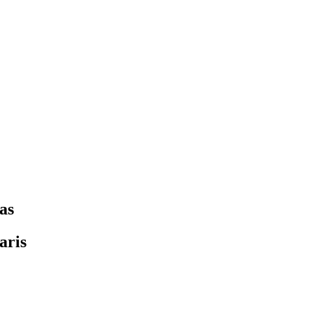
as
aris