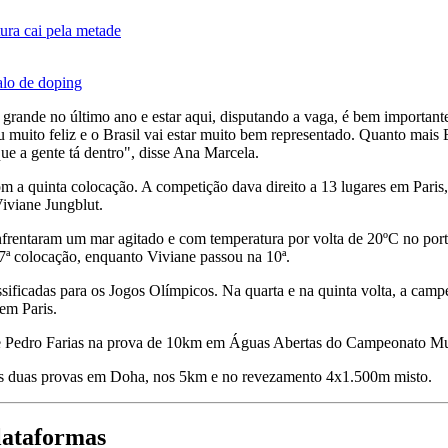
ura cai pela metade
alo de doping
grande no último ano e estar aqui, disputando a vaga, é bem importante
u muito feliz e o Brasil vai estar muito bem representado. Quanto mais 
ue a gente tá dentro", disse Ana Marcela.
m a quinta colocação. A competição dava direito a 13 lugares em Pari
iviane Jungblut.
nfrentaram um mar agitado e com temperatura por volta de 20ºC no por
7ª colocação, enquanto Viviane passou na 10ª.
sificadas para os Jogos Olímpicos. Na quarta e na quinta volta, a campe
em Paris.
a e Pedro Farias na prova de 10km em Águas Abertas do Campeonato Mu
ais duas provas em Doha, nos 5km e no revezamento 4x1.500m misto.
lataformas