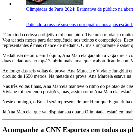
Olimpíadas de Paris 2024: Estimativa de público na abert
Patinadora russa é suspensa por quatro anos após escând
"Com toda certeza o objetivo foi concluído. Tive uma mudança muito 
Vou ter seis meses para dar sequência nos treinos e competições. Esto
representantes é mais chance de medalha. O mais importante é saber q
Medalhista de ouro em Tóquio, Ana Marcela garantiu a vaga direta co
duas nadadoras no top-13, abriu mais uma, que acabou ficando com V
Ao longo das seis voltas de prova, Ana Marcela e Viviane Jungblut e
circuito de 1650 metros. Na metade da prova, Ana Marcela estava na 
Nas três voltas finais, Ana Marcela manteve o ritmo do pelotão de clas
Viviane foi perdendo posições, mas, assim como Ana Marcela, estará 
Neste domingo, o Brasil será representado por Henrique Figueirinh
Já Ana Marcela, que vai disputar sua quarta Olimpíada, estará em m
Acompanhe a CNN Esportes em todas as p