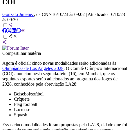
COI
Gonzalo Jimenez
, da CNN
16/10/23 às 09:02
|
Atualizado
16/10/23
às 09:30
Compartilhar matéria
Agora é oficial: cinco novas modalidades serão adicionadas às
Olimpíadas de Los Angeles-2028
. O Comitê Olímpico Internacional
(COI) anunciou nesta segunda-feira (16), em Mumbai, que os
seguintes esportes serão adicionados ao programa dos Jogos de
2028, conhecidos pela abreviação LA28:
Beisebol/softbol
Críquete
Flag football
Lacrosse
Squash
Essas cinco modalidades foram propostas pela LA28, cidade que foi
anunciada como sede pela comissão organizadora na semana