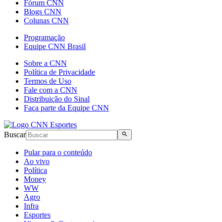
Fórum CNN
Blogs CNN
Colunas CNN
Programação
Equipe CNN Brasil
Sobre a CNN
Política de Privacidade
Termos de Uso
Fale com a CNN
Distribuição do Sinal
Faça parte da Equipe CNN
Buscar
Pular para o conteúdo
Ao vivo
Política
Money
WW
Agro
Infra
Esportes