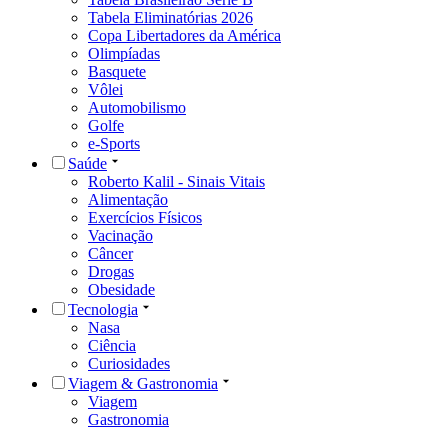
Tabela Eliminatórias 2026
Copa Libertadores da América
Olimpíadas
Basquete
Vôlei
Automobilismo
Golfe
e-Sports
Saúde
Roberto Kalil - Sinais Vitais
Alimentação
Exercícios Físicos
Vacinação
Câncer
Drogas
Obesidade
Tecnologia
Nasa
Ciência
Curiosidades
Viagem & Gastronomia
Viagem
Gastronomia