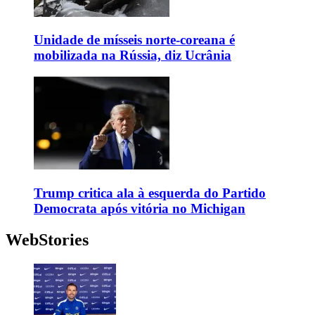
Unidade de mísseis norte-coreana é
mobilizada na Rússia, diz Ucrânia
Trump critica ala à esquerda do Partido
Democrata após vitória no Michigan
WebStories