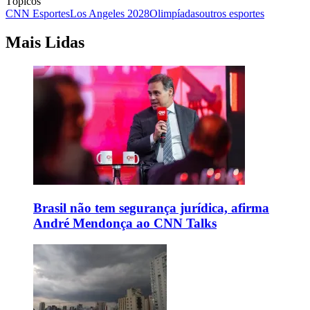
Tópicos
CNN Esportes
Los Angeles 2028
Olimpíadas
outros esportes
Mais Lidas
Brasil não tem segurança jurídica, afirma
André Mendonça ao CNN Talks