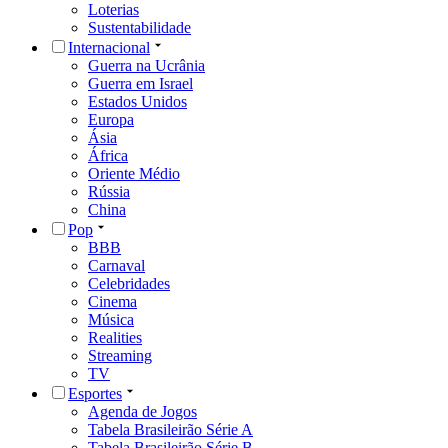
Loterias
Sustentabilidade
Internacional
Guerra na Ucrânia
Guerra em Israel
Estados Unidos
Europa
Ásia
África
Oriente Médio
Rússia
China
Pop
BBB
Carnaval
Celebridades
Cinema
Música
Realities
Streaming
TV
Esportes
Agenda de Jogos
Tabela Brasileirão Série A
Tabela Brasileirão Série B