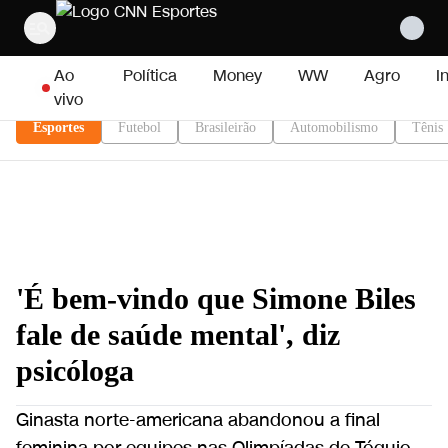
Pular para o conteúdo
Ao
Política
Money
WW
Agro
I
vivo
Esportes
Futebol
Brasileirão
Automobilismo
Tênis
'É bem-vindo que Simone Biles
fale de saúde mental', diz
psicóloga
Ginasta norte-americana abandonou a final