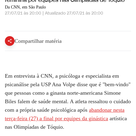
feminina por equipes nas Olimpíadas de Tóquio
Da CNN, em São Paulo
27/07/21 às 20:00
|
Atualizado
27/07/21 às 20:00
&quot;É bem-vindo que Simone Biles fale de saúde mental&amp;&quot;, diz psicóloga
Compartilhar matéria
Em entrevista à
CNN
, a psicóloga e especialista em
psicanálise pela USP Ana Volpe disse que é "bem-vindo"
que pessoas como a ginasta norte-americana Simone
Biles falem de saúde mental. A atleta ressaltou o cuidado
com a própria saúde psicológica após
abandonar nesta
terça-feira (27) a final por equipes da ginástica
artística
nas Olimpíadas de Tóquio.