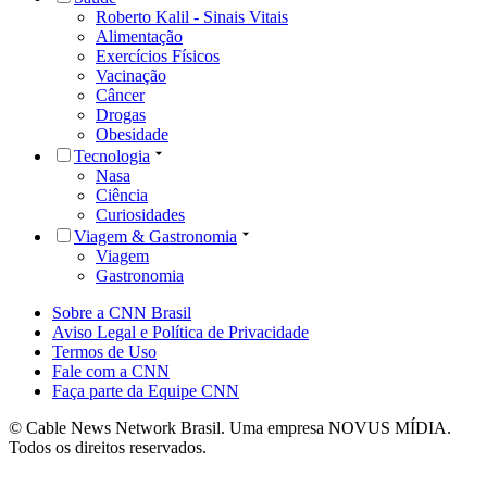
Roberto Kalil - Sinais Vitais
Alimentação
Exercícios Físicos
Vacinação
Câncer
Drogas
Obesidade
Tecnologia
Nasa
Ciência
Curiosidades
Viagem & Gastronomia
Viagem
Gastronomia
Sobre a CNN Brasil
Aviso Legal e Política de Privacidade
Termos de Uso
Fale com a CNN
Faça parte da Equipe CNN
© Cable News Network Brasil. Uma empresa NOVUS MÍDIA.
Todos os direitos reservados.