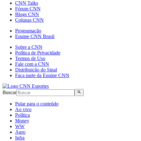
CNN Talks
Fórum CNN
Blogs CNN
Colunas CNN
Programação
Equipe CNN Brasil
Sobre a CNN
Política de Privacidade
Termos de Uso
Fale com a CNN
Distribuição do Sinal
Faça parte da Equipe CNN
Buscar
Pular para o conteúdo
Ao vivo
Política
Money
WW
Agro
Infra