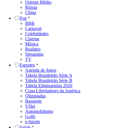
Oriente Médio
Rússia
China
Pop
BBB
Carnaval
Celebridades
Cinema
Música
Realities
Streaming
TV
Esportes
Agenda de Jogos
Tabela Brasileirão Série A
Tabela Brasileirão Série B
Tabela Eliminatórias 2026
Copa Libertadores da América
Olimpíadas
Basquete
Vôlei
Automobilismo
Golfe
e-Sports
Saúde