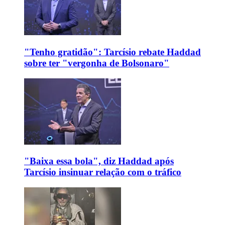
"Tenho gratidão": Tarcísio rebate Haddad
sobre ter "vergonha de Bolsonaro"
"Baixa essa bola", diz Haddad após
Tarcísio insinuar relação com o tráfico