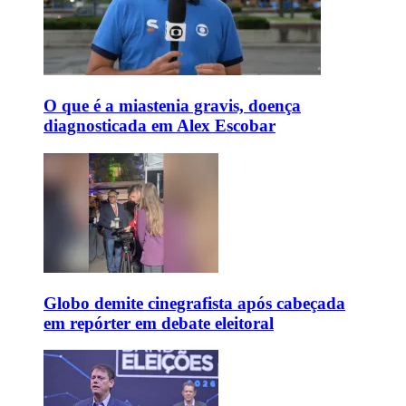
O que é a miastenia gravis, doença
diagnosticada em Alex Escobar
Globo demite cinegrafista após cabeçada
em repórter em debate eleitoral