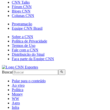
CNN Talks
Fórum CNN
Blogs CNN
Colunas CNN
Programação
Equipe CNN Brasil
Sobre a CNN
Política de Privacidade
Termos de Uso
Fale com a CNN
Distribuição do Sinal
Faça parte da Equipe CNN
Buscar
Pular para o conteúdo
Ao vivo
Política
Money
WW
Agro
Infra