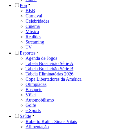
Pop
BBB
Carnaval
Celebridades
Cinema
Música
Realities
Streaming
TV
Esportes
Agenda de Jogos
Tabela Brasileirão Série A
Tabela Brasileirão Série B
Tabela Eliminatórias 2026
Copa Libertadores da América
Olimpíadas
Basquete
Vôlei
Automobilismo
Golfe
e-Sports
Saúde
Roberto Kalil - Sinais Vitais
Alimentação