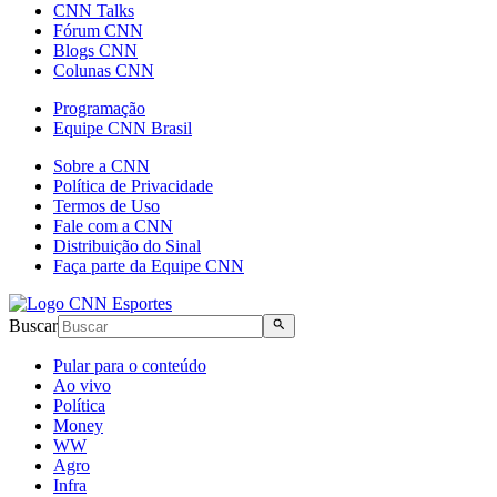
CNN Talks
Fórum CNN
Blogs CNN
Colunas CNN
Programação
Equipe CNN Brasil
Sobre a CNN
Política de Privacidade
Termos de Uso
Fale com a CNN
Distribuição do Sinal
Faça parte da Equipe CNN
Buscar
Pular para o conteúdo
Ao vivo
Política
Money
WW
Agro
Infra