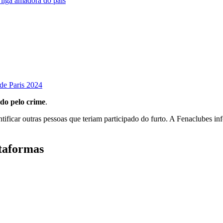
 liga amadora do país
de Paris 2024
ado pelo crime
.
entificar outras pessoas que teriam participado do furto. A Fenaclubes
taformas