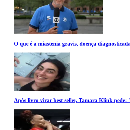
O que é a miastenia gravis, doença diagnostica
Após livro virar best-seller, Tamara Klink pede