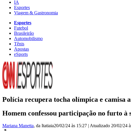
IA
Esportes
Viagem & Gastronomia
Esportes
Futebol
Brasileirão
Automobilismo
Tênis
Apostas
eSports
Polícia recupera tocha olímpica e camisa
Homem confessou participação no furto à s
Mariana Manetta
, da Itatiaia
20/02/24 às 15:27
|
Atualizado
20/02/24 à