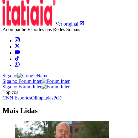
Ver original
Acompanhe
Esportes
nas Redes Sociais
Siga no
Siga no Forum Inter
Siga no Forum Inter
Tópicos
CNN Esportes
Olimpíadas
Pelé
Mais Lidas