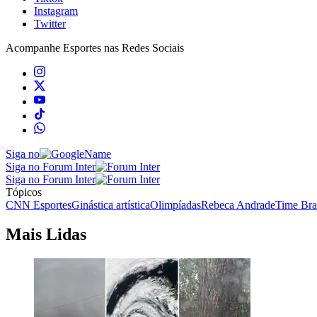
Instagram
Twitter
Acompanhe
Esportes
nas Redes Sociais
Siga no
Siga no Forum Inter
Siga no Forum Inter
Tópicos
CNN Esportes
Ginástica artística
Olimpíadas
Rebeca Andrade
Time Bra
Mais Lidas