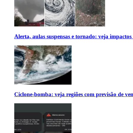
Alerta, aulas suspensas e tornado: veja impactos
Ciclone-bomba: veja regiões com previsão de ven