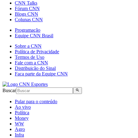
CNN Talks
Fórum CNN
Blogs CNN
Colunas CNN
Programação
Equipe CNN Brasil
Sobre a CNN
Política de Privacidade
Termos de Uso
Fale com a CNN
Distribuição do Sinal
Faça parte da Equipe CNN
Buscar
Pular para o conteúdo
Ao vivo
Política
Money
WW
Agro
Infra