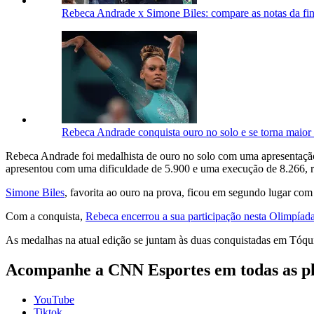
Rebeca Andrade x Simone Biles: compare as notas da final
Rebeca Andrade conquista ouro no solo e se torna maior
Rebeca Andrade foi medalhista de ouro no solo com uma apresentação
apresentou com uma dificuldade de 5.900 e uma execução de 8.266, r
Simone Biles
, favorita ao ouro na prova, ficou em segundo lugar co
Com a conquista,
Rebeca encerrou a sua participação nesta Olimpíad
As medalhas na atual edição se juntam às duas conquistadas em Tóquio
Acompanhe a CNN Esportes em todas as p
YouTube
Tiktok