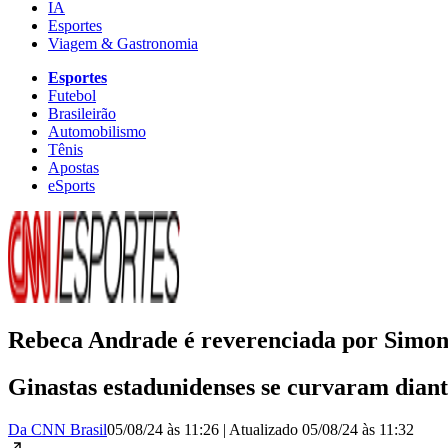
IA
Esportes
Viagem & Gastronomia
Esportes
Futebol
Brasileirão
Automobilismo
Tênis
Apostas
eSports
Rebeca Andrade é reverenciada por Simone
Ginastas estadunidenses se curvaram diant
Da CNN Brasil
05/08/24 às 11:26
|
Atualizado
05/08/24 às 11:32