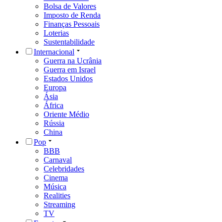
Bolsa de Valores
Imposto de Renda
Finanças Pessoais
Loterias
Sustentabilidade
Internacional
Guerra na Ucrânia
Guerra em Israel
Estados Unidos
Europa
Ásia
África
Oriente Médio
Rússia
China
Pop
BBB
Carnaval
Celebridades
Cinema
Música
Realities
Streaming
TV