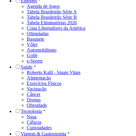
Esportes
Agenda de Jogos
Tabela Brasileirão Série A
Tabela Brasileirão Série B
Tabela Eliminatórias 2026
Copa Libertadores da América
Olimpíadas
Basquete
Vôlei
Automobilismo
Golfe
e-Sports
Saúde
Roberto Kalil - Sinais Vitais
Alimentação
Exercícios Físicos
Vacinação
Câncer
Drogas
Obesidade
Tecnologia
Nasa
Ciência
Curiosidades
Viagem & Gastronomia