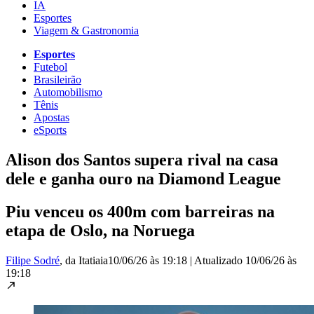
IA
Esportes
Viagem & Gastronomia
Esportes
Futebol
Brasileirão
Automobilismo
Tênis
Apostas
eSports
Alison dos Santos supera rival na casa
dele e ganha ouro na Diamond League
Piu venceu os 400m com barreiras na
etapa de Oslo, na Noruega
Filipe Sodré
, da Itatiaia
10/06/26 às 19:18
|
Atualizado
10/06/26 às
19:18