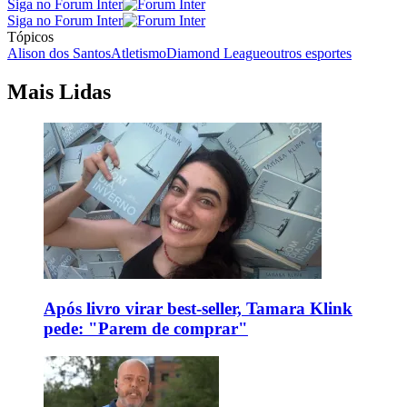
Siga no Forum Inter
Siga no Forum Inter
Tópicos
Alison dos Santos
Atletismo
Diamond League
outros esportes
Mais Lidas
Após livro virar best-seller, Tamara Klink
pede: "Parem de comprar"