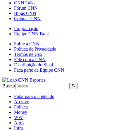
CNN Talks
Fórum CNN
Blogs CNN
Colunas CNN
Programação
Equipe CNN Brasil
Sobre a CNN
Política de Privacidade
Termos de Uso
Fale com a CNN
Distribuição do Sinal
Faça parte da Equipe CNN
Buscar
Pular para o conteúdo
Ao vivo
Política
Money
WW
Agro
Infra