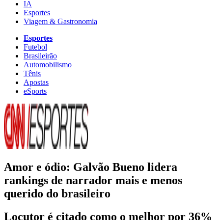
IA
Esportes
Viagem & Gastronomia
Esportes
Futebol
Brasileirão
Automobilismo
Tênis
Apostas
eSports
Amor e ódio: Galvão Bueno lidera
rankings de narrador mais e menos
querido do brasileiro
Locutor é citado como o melhor por 36%