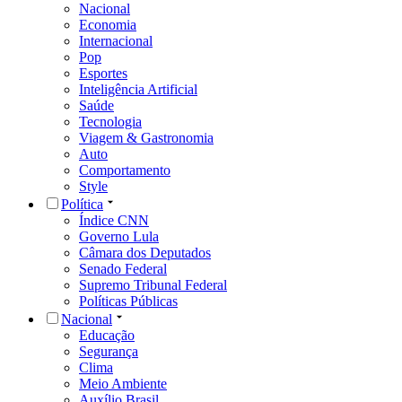
Nacional
Economia
Internacional
Pop
Esportes
Inteligência Artificial
Saúde
Tecnologia
Viagem & Gastronomia
Auto
Comportamento
Style
Política
Índice CNN
Governo Lula
Câmara dos Deputados
Senado Federal
Supremo Tribunal Federal
Políticas Públicas
Nacional
Educação
Segurança
Clima
Meio Ambiente
Auxílio Brasil