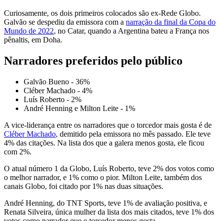
Curiosamente, os dois primeiros colocados são ex-Rede Globo.
Galvão se despediu da emissora com a
narração da final da Copa do
Mundo de 2022
, no Catar, quando a Argentina bateu a França nos
pênaltis, em Doha.
Narradores preferidos pelo público
Galvão Bueno - 36%
Cléber Machado - 4%
Luís Roberto - 2%
André Henning e Milton Leite - 1%
A vice-liderança entre os narradores que o torcedor mais gosta é de
Cléber Machado
, demitido pela emissora no mês passado. Ele teve
4% das citações. Na lista dos que a galera menos gosta, ele ficou
com 2%.
O atual número 1 da Globo, Luís Roberto, teve 2% dos votos como
o melhor narrador, e 1% como o pior. Milton Leite, também dos
canais Globo, foi citado por 1% nas duas situações.
André Henning, do TNT Sports, teve 1% de avaliação positiva, e
Renata Silveira, única mulher da lista dos mais citados, teve 1% dos
votos como narrador que o torcedor menos gosta.