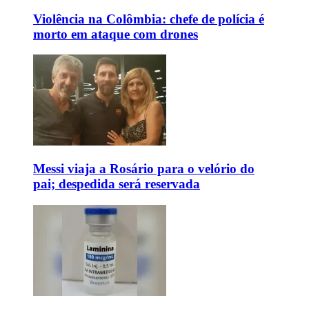
Violência na Colômbia: chefe de polícia é
morto em ataque com drones
Messi viaja a Rosário para o velório do
pai; despedida será reservada