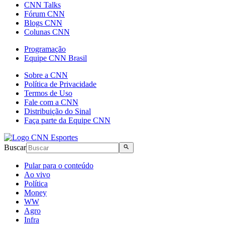
CNN Talks
Fórum CNN
Blogs CNN
Colunas CNN
Programação
Equipe CNN Brasil
Sobre a CNN
Política de Privacidade
Termos de Uso
Fale com a CNN
Distribuição do Sinal
Faça parte da Equipe CNN
Buscar
Pular para o conteúdo
Ao vivo
Política
Money
WW
Agro
Infra