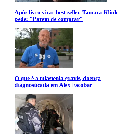
Após livro virar best-seller, Tamara Klink
pede: "Parem de comprar"
O que é a miastenia gravis, doença
diagnosticada em Alex Escobar