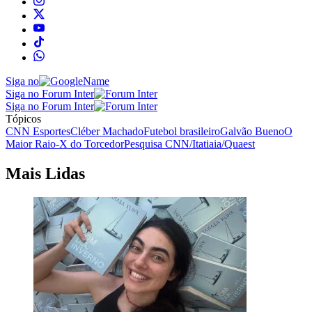
Siga no
Siga no Forum Inter
Siga no Forum Inter
Tópicos
CNN Esportes
Cléber Machado
Futebol brasileiro
Galvão Bueno
O
Maior Raio-X do Torcedor
Pesquisa CNN/Itatiaia/Quaest
Mais Lidas