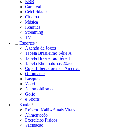
BBB
Carnaval
Celebridades
Cinema
Música
Realities
Streaming
TV
Esportes
Agenda de Jogos
Tabela Brasileirão Série A
Tabela Brasileirão Série B
Tabela Eliminatórias 2026
Copa Libertadores da América
Olimpíadas
Basquete
Vôlei
Automobilismo
Golfe
e-Sports
Saúde
Roberto Kalil - Sinais Vitais
Alimentação
Exercícios Físicos
Vacinação