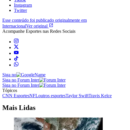
Instagram
Twitter
Esse conteúdo foi publicado originalmente em
Internacional
Ver original
Acompanhe
Esportes
nas Redes Sociais
Siga no
Siga no Forum Inter
Siga no Forum Inter
Tópicos
CNN Esportes
NFL
outros esportes
Taylor Swift
Travis Kelce
Mais Lidas