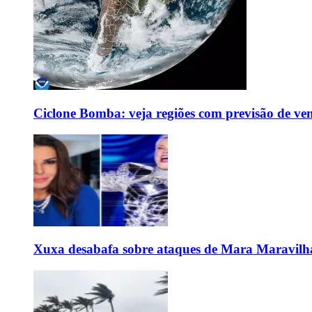
Ciclone Bomba: veja regiões com previsão de ven
Xuxa desabafa sobre ataques de Mara Maravilh