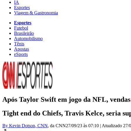
IA
Esportes
Viagem & Gastronomia
Esportes
Futebol
Brasileirão
Automobilismo
Tênis
Apostas
eSports
Após Taylor Swift em jogo da NFL, vendas
Tight end do Chiefs, Travis Kelce, seria su
By Kevin Dotson, CNN
, da CNN
27/09/23 às 07:10
|
Atualizado
27/0