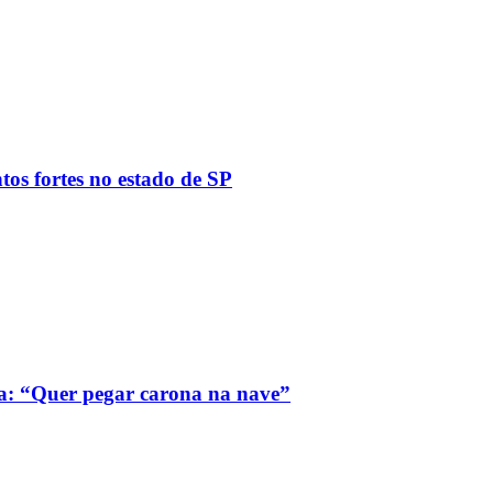
tos fortes no estado de SP
a: “Quer pegar carona na nave”