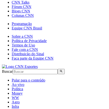
CNN Talks
Fórum CNN
Blogs CNN
Colunas CNN
Programação
Equipe CNN Brasil
Sobre a CNN
Política de Privacidade
Termos de Uso
Fale com a CNN
Distribuição do Sinal
Faça parte da Equipe CNN
Buscar
Pular para o conteúdo
Ao vivo
Política
Money
WW
Agro
Infra