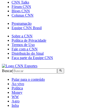
CNN Talks
Fórum CNN
Blogs CNN
Colunas CNN
Programação
Equipe CNN Brasil
Sobre a CNN
Política de Privacidade
Termos de Uso
Fale com a CNN
Distribuição do Sinal
Faça parte da Equipe CNN
Buscar
Pular para o conteúdo
Ao vivo
Política
Money
WW
Agro
Infra