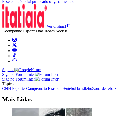
Esse conteúdo foi publicado originalmente em
Ver original
Acompanhe
Esportes
nas Redes Sociais
Siga no
Siga no Forum Inter
Siga no Forum Inter
Tópicos
CNN Esportes
Campeonato Brasileiro
Futebol brasileiro
Zona de rebai
Mais Lidas