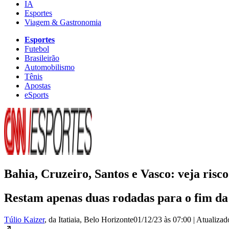
IA
Esportes
Viagem & Gastronomia
Esportes
Futebol
Brasileirão
Automobilismo
Tênis
Apostas
eSports
Bahia, Cruzeiro, Santos e Vasco: veja risc
Restam apenas duas rodadas para o fim da 
Túlio Kaizer
, da Itatiaia
, Belo Horizonte
01/12/23 às 07:00
|
Atualiza