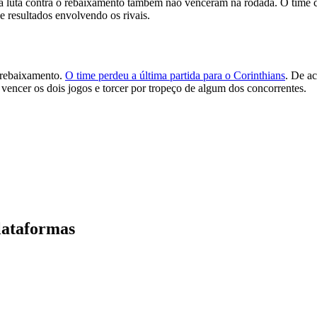
 na luta contra o rebaixamento também não venceram na rodada. O time c
 resultados envolvendo os rivais.
 rebaixamento.
O time perdeu a última partida para o Corinthians
. De a
vencer os dois jogos e torcer por tropeço de algum dos concorrentes.
lataformas