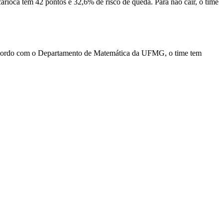
arioca tem 42 pontos e 32,6% de risco de queda. Para não cair, o time
cordo com o Departamento de Matemática da UFMG, o time tem