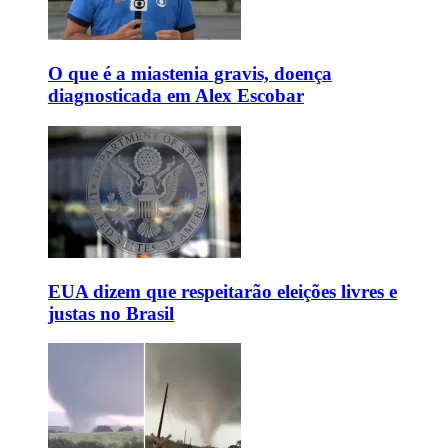
O que é a miastenia gravis, doença
diagnosticada em Alex Escobar
EUA dizem que respeitarão eleições livres e
justas no Brasil