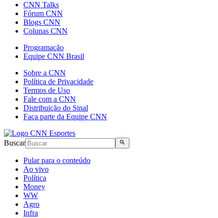
CNN Talks
Fórum CNN
Blogs CNN
Colunas CNN
Programação
Equipe CNN Brasil
Sobre a CNN
Política de Privacidade
Termos de Uso
Fale com a CNN
Distribuição do Sinal
Faça parte da Equipe CNN
Buscar
Pular para o conteúdo
Ao vivo
Política
Money
WW
Agro
Infra