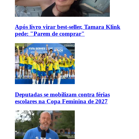
Após livro virar best-seller, Tamara Klink
pede: "Parem de comprar"
Deputadas se mobilizam contra férias
escolares na Copa Feminina de 2027