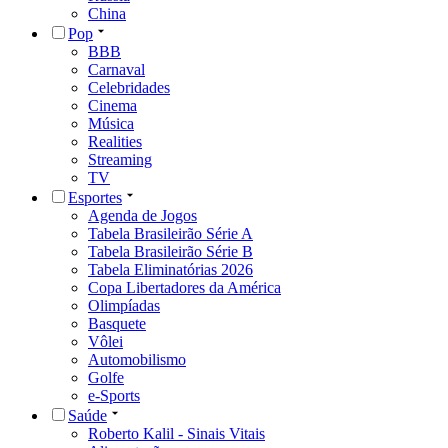
China
Pop
BBB
Carnaval
Celebridades
Cinema
Música
Realities
Streaming
TV
Esportes
Agenda de Jogos
Tabela Brasileirão Série A
Tabela Brasileirão Série B
Tabela Eliminatórias 2026
Copa Libertadores da América
Olimpíadas
Basquete
Vôlei
Automobilismo
Golfe
e-Sports
Saúde
Roberto Kalil - Sinais Vitais