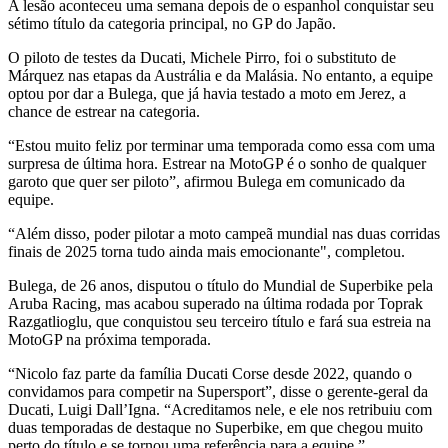
A lesão aconteceu uma semana depois de o espanhol conquistar seu
sétimo título da categoria principal, no GP do Japão.
O piloto de testes da Ducati, Michele Pirro, foi o substituto de
Márquez nas etapas da Austrália e da Malásia. No entanto, a equipe
optou por dar a Bulega, que já havia testado a moto em Jerez, a
chance de estrear na categoria.
“Estou muito feliz por terminar uma temporada como essa com uma
surpresa de última hora. Estrear na MotoGP é o sonho de qualquer
garoto que quer ser piloto”, afirmou Bulega em comunicado da
equipe.
“Além disso, poder pilotar a moto campeã mundial nas duas corridas
finais de 2025 torna tudo ainda mais emocionante", completou.
Bulega, de 26 anos, disputou o título do Mundial de Superbike pela
Aruba Racing, mas acabou superado na última rodada por Toprak
Razgatlioglu, que conquistou seu terceiro título e fará sua estreia na
MotoGP na próxima temporada.
“Nicolo faz parte da família Ducati Corse desde 2022, quando o
convidamos para competir na Supersport”, disse o gerente-geral da
Ducati, Luigi Dall’Igna. “Acreditamos nele, e ele nos retribuiu com
duas temporadas de destaque no Superbike, em que chegou muito
perto do título e se tornou uma referência para a equipe.”