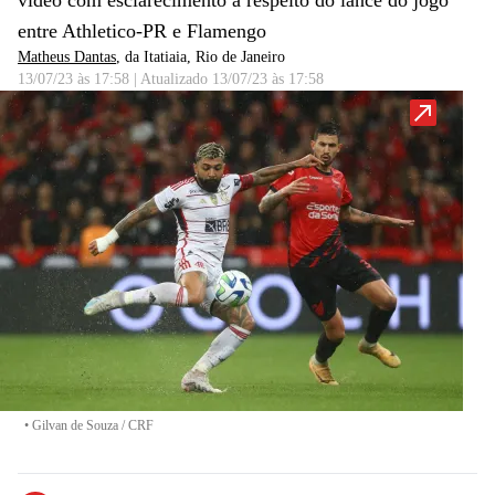
vídeo com esclarecimento a respeito do lance do jogo
entre Athletico-PR e Flamengo
Matheus Dantas
, da Itatiaia
, Rio de Janeiro
13/07/23 às 17:58
|
Atualizado
13/07/23 às 17:58
•
Gilvan de Souza / CRF