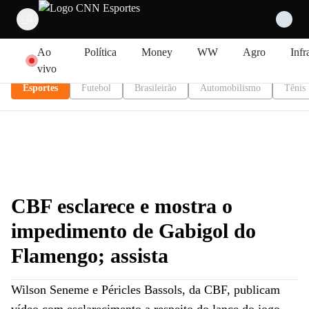
Pular para o conteúdo
Ao
Política
Money
WW
Agro
Infr
vivo
Esportes
Futebol
Brasileirão
Automobilismo
Tênis
CBF esclarece e mostra o
impedimento de Gabigol do
Flamengo; assista
Wilson Seneme e Péricles Bassols, da CBF, publicam