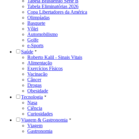
Tabela Brasileirão Série B
Tabela Eliminatórias 2026
Copa Libertadores da América
Olimpíadas
Basquete
Vôlei
Automobilismo
Golfe
e-Sports
Saúde
Roberto Kalil - Sinais Vitais
Alimentação
Exercícios Físicos
Vacinação
Câncer
Drogas
Obesidade
Tecnologia
Nasa
Ciência
Curiosidades
Viagem & Gastronomia
Viagem
Gastronomia