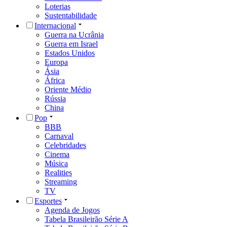
Loterias
Sustentabilidade
Internacional
Guerra na Ucrânia
Guerra em Israel
Estados Unidos
Europa
Ásia
África
Oriente Médio
Rússia
China
Pop
BBB
Carnaval
Celebridades
Cinema
Música
Realities
Streaming
TV
Esportes
Agenda de Jogos
Tabela Brasileirão Série A