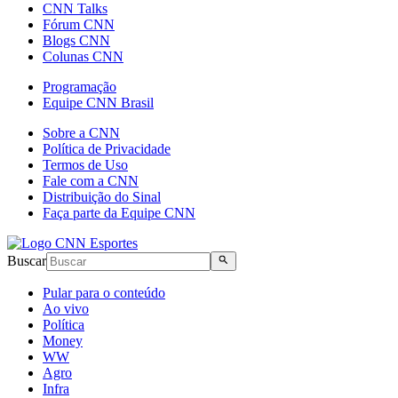
CNN Talks
Fórum CNN
Blogs CNN
Colunas CNN
Programação
Equipe CNN Brasil
Sobre a CNN
Política de Privacidade
Termos de Uso
Fale com a CNN
Distribuição do Sinal
Faça parte da Equipe CNN
Buscar
Pular para o conteúdo
Ao vivo
Política
Money
WW
Agro
Infra