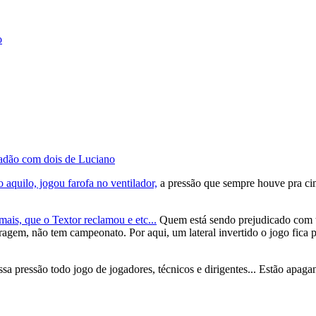
o
radão com dois de Luciano
 aquilo, jogou farofa no ventilador,
a pressão que sempre houve pra cim
mais, que o Textor reclamou e etc...
Quem está sendo prejudicado com tud
ragem, não tem campeonato. Por aqui, um lateral invertido o jogo fica pa
essa pressão todo jogo de jogadores, técnicos e dirigentes... Estão apag