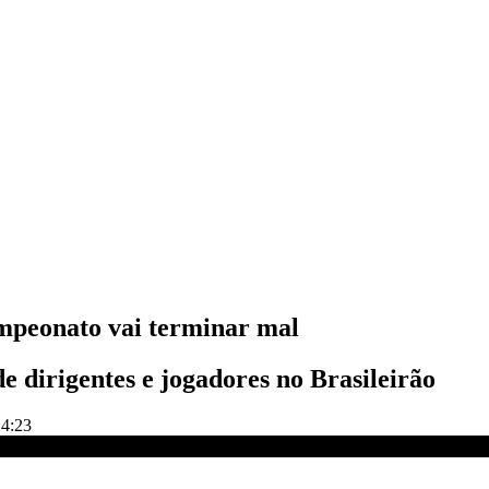
ampeonato vai terminar mal
e dirigentes e jogadores no Brasileirão
14:23
TAS DO BENJA - 06/05/24