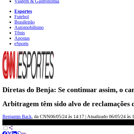
Viagem & Gastronomia
Esportes
Futebol
Brasileirão
Automobilismo
Tênis
Apostas
eSports
Diretas do Benja: Se continuar assim, o c
Arbitragem têm sido alvo de reclamações d
Benjamin Back
, da CNN
06/05/24 às 14:17
|
Atualizado
06/05/24 às 
Benja: Se continuar assim, o campeonato vai terminar mal | DIRE