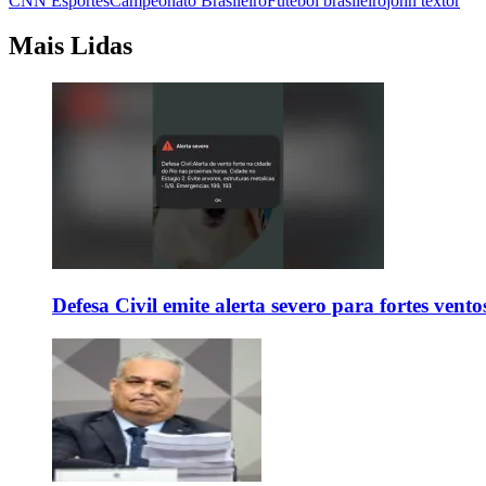
CNN Esportes
Campeonato Brasileiro
Futebol brasileiro
john textor
Mais Lidas
Defesa Civil emite alerta severo para fortes vent