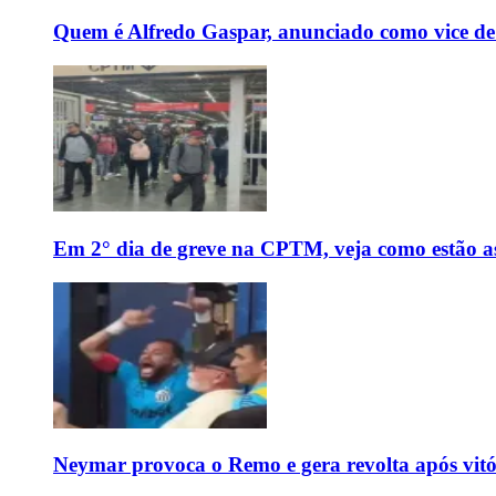
Quem é Alfredo Gaspar, anunciado como vice de
Em 2° dia de greve na CPTM, veja como estão as 
Neymar provoca o Remo e gera revolta após vit