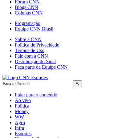
Fórum CNN
Blogs CNN
Colunas CNN
Programação
Equipe CNN Brasil
Sobre a CNN
Política de Privacidade
Termos de Uso
Fale com a CNN
Distribuição do Sinal
Faça parte da Equipe CNN
Buscar
Pular para o conteúdo
Ao vivo
Política
Money
WW
Agro
Infra
Esportes