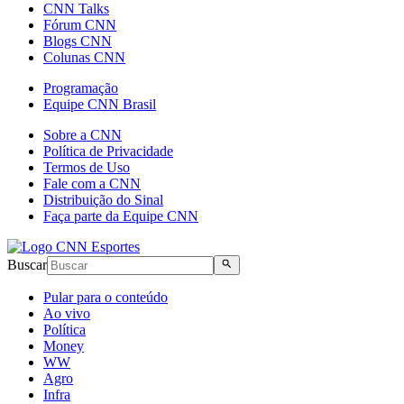
CNN Talks
Fórum CNN
Blogs CNN
Colunas CNN
Programação
Equipe CNN Brasil
Sobre a CNN
Política de Privacidade
Termos de Uso
Fale com a CNN
Distribuição do Sinal
Faça parte da Equipe CNN
Buscar
Pular para o conteúdo
Ao vivo
Política
Money
WW
Agro
Infra