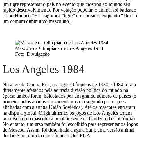
um tigre representar o país no evento que mostrou ao mundo seu
rápido desenvolvimento. Por votação popular, o animal foi batizado
como Hodori (“Ho” significa “tigre” em coreano, enquanto “Dori” é
um comum diminutivo masculino).
Mascote da Olimpíada de Los Angeles 1984
Foto: Divulgação
Los Angeles 1984
No auge da Guerra Fria, os Jogos Olímpicos de 1980 e 1984 foram
diretamente afetados pela acirrada divisão política do mundo na
época: ambos foram boicotados por um grande número de países (o
primeiro pelos aliados dos americanos e o segundo por nações
alinhadas com a antiga União Soviética). Até os mascotes entraram
na disputa global. Originalmente, os jogos de Los Angeles teriam
um urso como mascote (animal presente na bandeira da Califórnia).
No entanto, um urso também foi escolhido para representar os Jogos
de Moscou. Assim, foi desenhada a águia Sam, uma versão animal
do Tio Sam, unindo dois símbolos dos EUA.