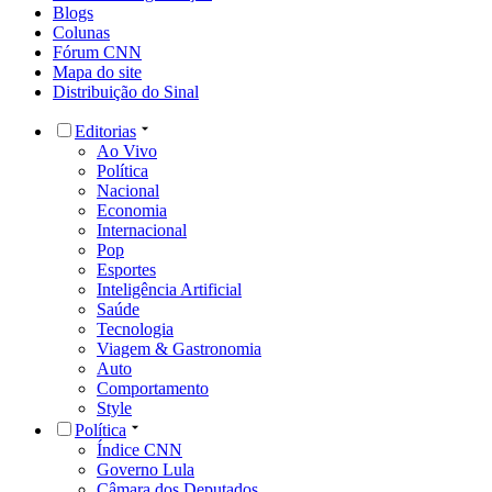
Blogs
Colunas
Fórum CNN
Mapa do site
Distribuição do Sinal
Editorias
Ao Vivo
Política
Nacional
Economia
Internacional
Pop
Esportes
Inteligência Artificial
Saúde
Tecnologia
Viagem & Gastronomia
Auto
Comportamento
Style
Política
Índice CNN
Governo Lula
Câmara dos Deputados