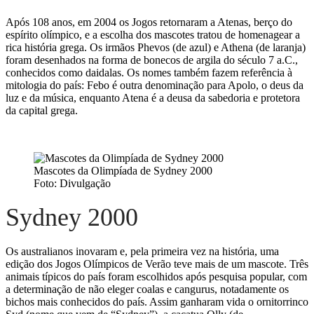
Após 108 anos, em 2004 os Jogos retornaram a Atenas, berço do
espírito olímpico, e a escolha dos mascotes tratou de homenagear a
rica história grega. Os irmãos Phevos (de azul) e Athena (de laranja)
foram desenhados na forma de bonecos de argila do século 7 a.C.,
conhecidos como daidalas. Os nomes também fazem referência à
mitologia do país: Febo é outra denominação para Apolo, o deus da
luz e da música, enquanto Atena é a deusa da sabedoria e protetora
da capital grega.
Mascotes da Olimpíada de Sydney 2000
Foto: Divulgação
Sydney 2000
Os australianos inovaram e, pela primeira vez na história, uma
edição dos Jogos Olímpicos de Verão teve mais de um mascote. Três
animais típicos do país foram escolhidos após pesquisa popular, com
a determinação de não eleger coalas e cangurus, notadamente os
bichos mais conhecidos do país. Assim ganharam vida o ornitorrinco