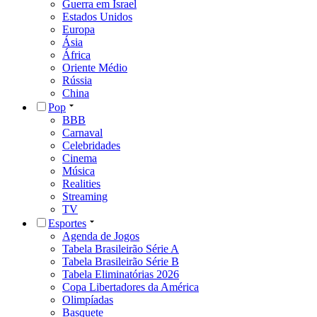
Guerra em Israel
Estados Unidos
Europa
Ásia
África
Oriente Médio
Rússia
China
Pop
BBB
Carnaval
Celebridades
Cinema
Música
Realities
Streaming
TV
Esportes
Agenda de Jogos
Tabela Brasileirão Série A
Tabela Brasileirão Série B
Tabela Eliminatórias 2026
Copa Libertadores da América
Olimpíadas
Basquete