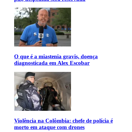
O que é a miastenia gravis, doença
diagnosticada em Alex Escobar
Violência na Colômbia: chefe de polícia é
morto em ataque com drones