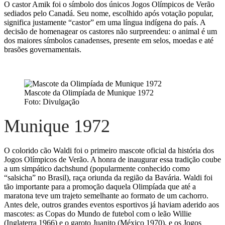
O castor Amik foi o símbolo dos únicos Jogos Olímpicos de Verão
sediados pelo Canadá. Seu nome, escolhido após votação popular,
significa justamente “castor” em uma língua indígena do país. A
decisão de homenagear os castores não surpreendeu: o animal é um
dos maiores símbolos canadenses, presente em selos, moedas e até
brasões governamentais.
Mascote da Olimpíada de Munique 1972
Foto: Divulgação
Munique 1972
O colorido cão Waldi foi o primeiro mascote oficial da história dos
Jogos Olímpicos de Verão. A honra de inaugurar essa tradição coube
a um simpático dachshund (popularmente conhecido como
“salsicha” no Brasil), raça oriunda da região da Bavária. Waldi foi
tão importante para a promoção daquela Olimpíada que até a
maratona teve um trajeto semelhante ao formato de um cachorro.
Antes dele, outros grandes eventos esportivos já haviam aderido aos
mascotes: as Copas do Mundo de futebol com o leão Willie
(Inglaterra 1966) e o garoto Juanito (México 1970), e os Jogos