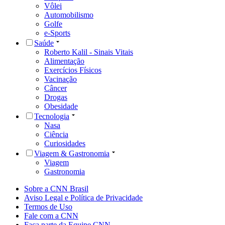
Vôlei
Automobilismo
Golfe
e-Sports
Saúde
Roberto Kalil - Sinais Vitais
Alimentação
Exercícios Físicos
Vacinação
Câncer
Drogas
Obesidade
Tecnologia
Nasa
Ciência
Curiosidades
Viagem & Gastronomia
Viagem
Gastronomia
Sobre a CNN Brasil
Aviso Legal e Política de Privacidade
Termos de Uso
Fale com a CNN
Faça parte da Equipe CNN