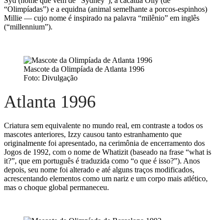
Syd (nome que vem de “Sydney”), a cacatua Olly (de
“Olimpíadas”) e a equidna (animal semelhante a porcos-espinhos)
Millie — cujo nome é inspirado na palavra “milênio” em inglês
(“millennium”).
Mascote da Olimpíada de Atlanta 1996
Foto: Divulgação
Atlanta 1996
Criatura sem equivalente no mundo real, em contraste a todos os
mascotes anteriores, Izzy causou tanto estranhamento que
originalmente foi apresentado, na cerimônia de encerramento dos
Jogos de 1992, com o nome de Whatizit (baseado na frase “what is
it?”, que em português é traduzida como “o que é isso?”). Anos
depois, seu nome foi alterado e até alguns traços modificados,
acrescentando elementos como um nariz e um corpo mais atlético,
mas o choque global permaneceu.