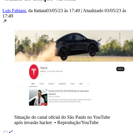
Luis Fabiani
, da Itatiaia
03/05/23 às 17:49
|
Atualizado
03/05/23 às
17:49
Situação do canal oficial do São Paulo no YouTube
após invasão hacker
•
Reprodução/YouTube