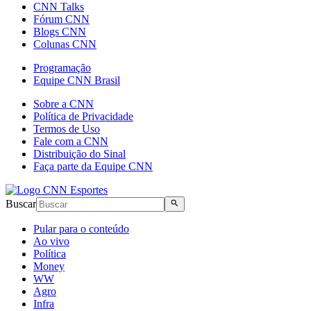
CNN Talks
Fórum CNN
Blogs CNN
Colunas CNN
Programação
Equipe CNN Brasil
Sobre a CNN
Política de Privacidade
Termos de Uso
Fale com a CNN
Distribuição do Sinal
Faça parte da Equipe CNN
Buscar
Pular para o conteúdo
Ao vivo
Política
Money
WW
Agro
Infra