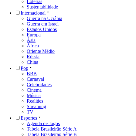
Loterias
Sustentabilidade
Internacional
Guerra na Ucrânia
Guerra em Israel
Estados Unidos
Europa
Ásia
África
Oriente Médio
Rússia
China
Pop
BBB
Carnaval
Celebridades
Cinema
Música
Realities
Streaming
TV
Esportes
Agenda de Jogos
Tabela Brasileirão Série A
Tabela Brasileirão Série B