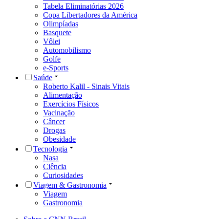
Tabela Eliminatórias 2026
Copa Libertadores da América
Olimpíadas
Basquete
Vôlei
Automobilismo
Golfe
e-Sports
Saúde
Roberto Kalil - Sinais Vitais
Alimentação
Exercícios Físicos
Vacinação
Câncer
Drogas
Obesidade
Tecnologia
Nasa
Ciência
Curiosidades
Viagem & Gastronomia
Viagem
Gastronomia