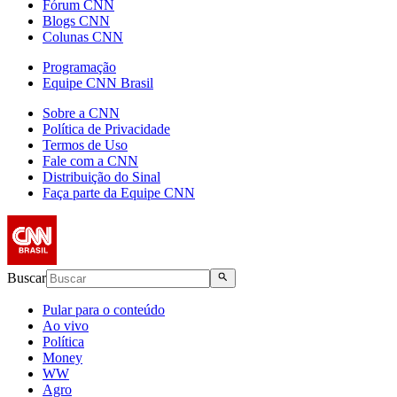
Fórum CNN
Blogs CNN
Colunas CNN
Programação
Equipe CNN Brasil
Sobre a CNN
Política de Privacidade
Termos de Uso
Fale com a CNN
Distribuição do Sinal
Faça parte da Equipe CNN
Buscar
Pular para o conteúdo
Ao vivo
Política
Money
WW
Agro