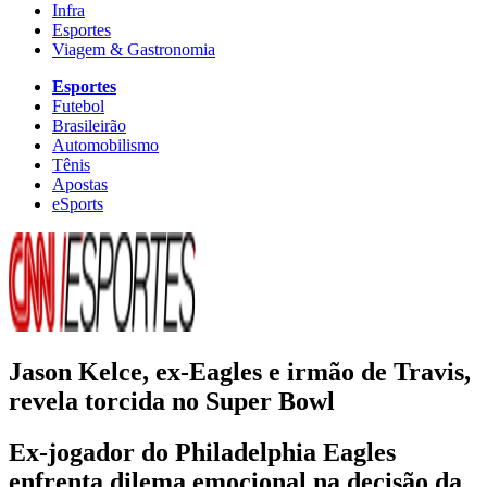
Infra
Esportes
Viagem & Gastronomia
Esportes
Futebol
Brasileirão
Automobilismo
Tênis
Apostas
eSports
Jason Kelce, ex-Eagles e irmão de Travis,
revela torcida no Super Bowl
Ex-jogador do Philadelphia Eagles
enfrenta dilema emocional na decisão da