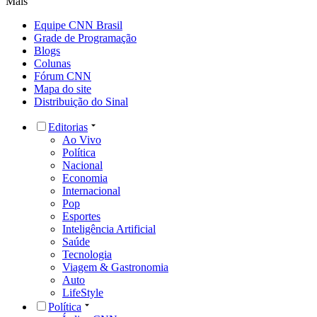
Mais
Equipe CNN Brasil
Grade de Programação
Blogs
Colunas
Fórum CNN
Mapa do site
Distribuição do Sinal
Editorias
Ao Vivo
Política
Nacional
Economia
Internacional
Pop
Esportes
Inteligência Artificial
Saúde
Tecnologia
Viagem & Gastronomia
Auto
LifeStyle
Política