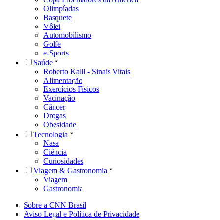
Olimpíadas
Basquete
Vôlei
Automobilismo
Golfe
e-Sports
Saúde
Roberto Kalil - Sinais Vitais
Alimentação
Exercícios Físicos
Vacinação
Câncer
Drogas
Obesidade
Tecnologia
Nasa
Ciência
Curiosidades
Viagem & Gastronomia
Viagem
Gastronomia
Sobre a CNN Brasil
Aviso Legal e Política de Privacidade