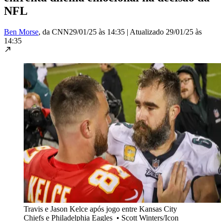
NFL
Ben Morse
, da CNN
29/01/25 às 14:35
|
Atualizado
29/01/25 às
14:35
Travis e Jason Kelce após jogo entre Kansas City
Chiefs e Philadelphia Eagles
•
Scott Winters/Icon