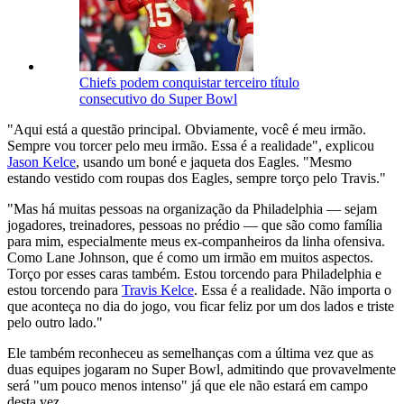
Chiefs podem conquistar terceiro título
consecutivo do Super Bowl
"Aqui está a questão principal. Obviamente, você é meu irmão.
Sempre vou torcer pelo meu irmão. Essa é a realidade", explicou
Jason Kelce
, usando um boné e jaqueta dos Eagles. "Mesmo
estando vestido com roupas dos Eagles, sempre torço pelo Travis."
"Mas há muitas pessoas na organização da Philadelphia — sejam
jogadores, treinadores, pessoas no prédio — que são como família
para mim, especialmente meus ex-companheiros da linha ofensiva.
Como Lane Johnson, que é como um irmão em muitos aspectos.
Torço por esses caras também. Estou torcendo para Philadelphia e
estou torcendo para
Travis Kelce
. Essa é a realidade. Não importa o
que aconteça no dia do jogo, vou ficar feliz por um dos lados e triste
pelo outro lado."
Ele também reconheceu as semelhanças com a última vez que as
duas equipes jogaram no Super Bowl, admitindo que provavelmente
será "um pouco menos intenso" já que ele não estará em campo
desta vez.