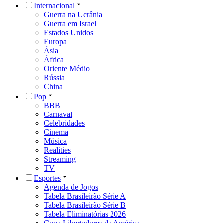
Internacional
Guerra na Ucrânia
Guerra em Israel
Estados Unidos
Europa
Ásia
África
Oriente Médio
Rússia
China
Pop
BBB
Carnaval
Celebridades
Cinema
Música
Realities
Streaming
TV
Esportes
Agenda de Jogos
Tabela Brasileirão Série A
Tabela Brasileirão Série B
Tabela Eliminatórias 2026
Copa Libertadores da América