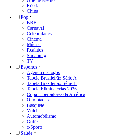
Oriente Médio
Rússia
China
Pop
BBB
Carnaval
Celebridades
Cinema
Música
Realities
Streaming
TV
Esportes
Agenda de Jogos
Tabela Brasileirão Série A
Tabela Brasileirão Série B
Tabela Eliminatórias 2026
Copa Libertadores da América
Olimpíadas
Basquete
Vôlei
Automobilismo
Golfe
e-Sports
Saúde