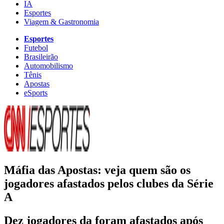
IA
Esportes
Viagem & Gastronomia
Esportes
Futebol
Brasileirão
Automobilismo
Tênis
Apostas
eSports
Máfia das Apostas: veja quem são os
jogadores afastados pelos clubes da Série
A
Dez jogadores da foram afastados após