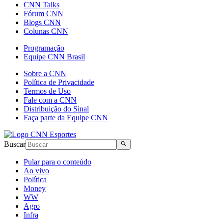
CNN Talks
Fórum CNN
Blogs CNN
Colunas CNN
Programação
Equipe CNN Brasil
Sobre a CNN
Política de Privacidade
Termos de Uso
Fale com a CNN
Distribuição do Sinal
Faça parte da Equipe CNN
Buscar
Pular para o conteúdo
Ao vivo
Política
Money
WW
Agro
Infra