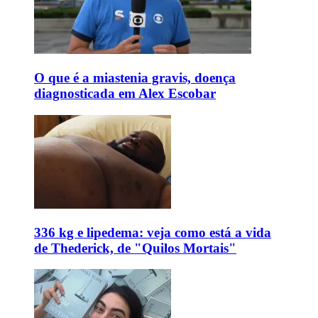
O que é a miastenia gravis, doença
diagnosticada em Alex Escobar
336 kg e lipedema: veja como está a vida
de Thederick, de "Quilos Mortais"