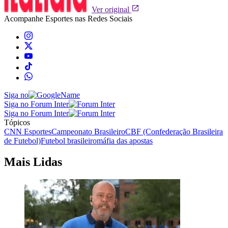
Ver original
Acompanhe
Esportes
nas Redes Sociais
Siga no
Siga no Forum Inter
Siga no Forum Inter
Tópicos
CNN Esportes
Campeonato Brasileiro
CBF (Confederação Brasileira
de Futebol)
Futebol brasileiro
máfia das apostas
Mais Lidas