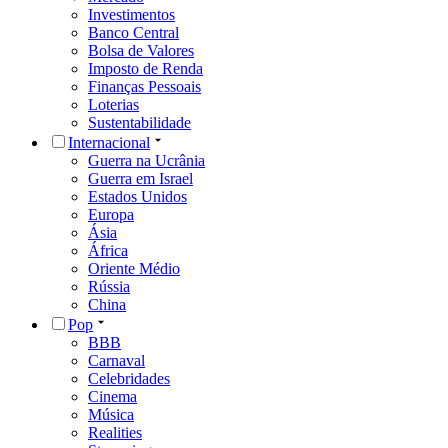
Investimentos
Banco Central
Bolsa de Valores
Imposto de Renda
Finanças Pessoais
Loterias
Sustentabilidade
Internacional
Guerra na Ucrânia
Guerra em Israel
Estados Unidos
Europa
Ásia
África
Oriente Médio
Rússia
China
Pop
BBB
Carnaval
Celebridades
Cinema
Música
Realities