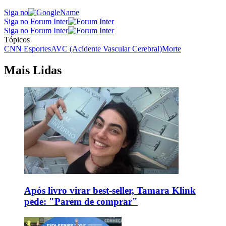
Siga no
Siga no Forum Inter
Siga no Forum Inter
Tópicos
CNN Esportes
AVC (Acidente Vascular Cerebral)
Morte
Mais Lidas
Após livro virar best-seller, Tamara Klink
pede: "Parem de comprar"