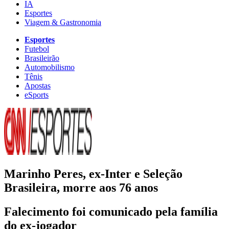
IA
Esportes
Viagem & Gastronomia
Esportes
Futebol
Brasileirão
Automobilismo
Tênis
Apostas
eSports
Marinho Peres, ex-Inter e Seleção
Brasileira, morre aos 76 anos
Falecimento foi comunicado pela família
do ex-jogador