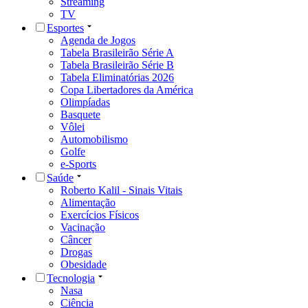
Streaming
TV
Esportes
Agenda de Jogos
Tabela Brasileirão Série A
Tabela Brasileirão Série B
Tabela Eliminatórias 2026
Copa Libertadores da América
Olimpíadas
Basquete
Vôlei
Automobilismo
Golfe
e-Sports
Saúde
Roberto Kalil - Sinais Vitais
Alimentação
Exercícios Físicos
Vacinação
Câncer
Drogas
Obesidade
Tecnologia
Nasa
Ciência