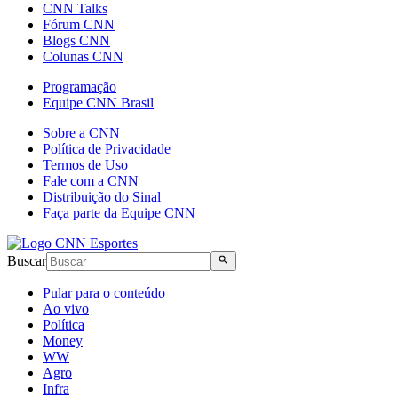
CNN Talks
Fórum CNN
Blogs CNN
Colunas CNN
Programação
Equipe CNN Brasil
Sobre a CNN
Política de Privacidade
Termos de Uso
Fale com a CNN
Distribuição do Sinal
Faça parte da Equipe CNN
Buscar
Pular para o conteúdo
Ao vivo
Política
Money
WW
Agro
Infra