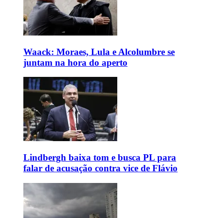
Waack: Moraes, Lula e Alcolumbre se
juntam na hora do aperto
Lindbergh baixa tom e busca PL para
falar de acusação contra vice de Flávio