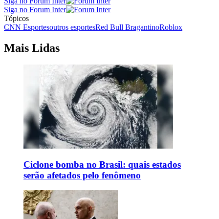
Siga no Forum Inter
Siga no Forum Inter
Tópicos
CNN Esportes
outros esportes
Red Bull Bragantino
Roblox
Mais Lidas
Ciclone bomba no Brasil: quais estados
serão afetados pelo fenômeno