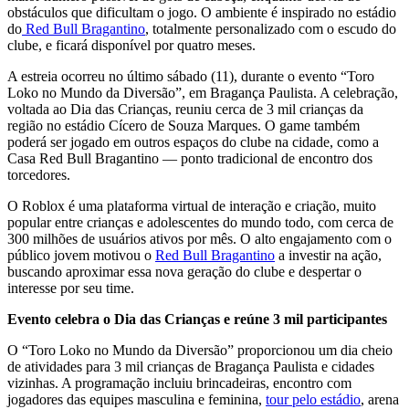
obstáculos que dificultam o jogo. O ambiente é inspirado no estádio
do
Red Bull Bragantino
, totalmente personalizado com o escudo do
clube, e ficará disponível por quatro meses.
A estreia ocorreu no último sábado (11), durante o evento “Toro
Loko no Mundo da Diversão”, em Bragança Paulista. A celebração,
voltada ao Dia das Crianças, reuniu cerca de 3 mil crianças da
região no estádio Cícero de Souza Marques. O game também
poderá ser jogado em outros espaços do clube na cidade, como a
Casa Red Bull Bragantino — ponto tradicional de encontro dos
torcedores.
O Roblox é uma plataforma virtual de interação e criação, muito
popular entre crianças e adolescentes do mundo todo, com cerca de
300 milhões de usuários ativos por mês. O alto engajamento com o
público jovem motivou o
Red Bull Bragantino
a investir na ação,
buscando aproximar essa nova geração do clube e despertar o
interesse por seu time.
Evento celebra o Dia das Crianças e reúne 3 mil participantes
O “Toro Loko no Mundo da Diversão” proporcionou um dia cheio
de atividades para 3 mil crianças de Bragança Paulista e cidades
vizinhas. A programação incluiu brincadeiras, encontro com
jogadores das equipes masculina e feminina,
tour pelo estádio
, arena