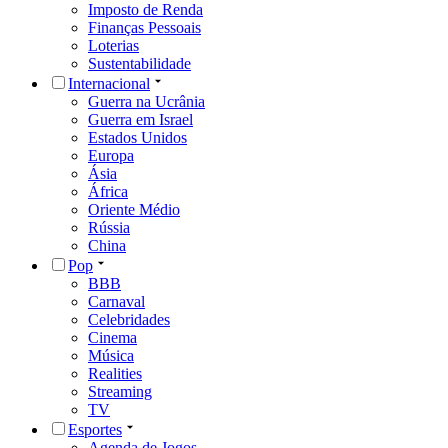
Imposto de Renda
Finanças Pessoais
Loterias
Sustentabilidade
Internacional
Guerra na Ucrânia
Guerra em Israel
Estados Unidos
Europa
Ásia
África
Oriente Médio
Rússia
China
Pop
BBB
Carnaval
Celebridades
Cinema
Música
Realities
Streaming
TV
Esportes
Agenda de Jogos