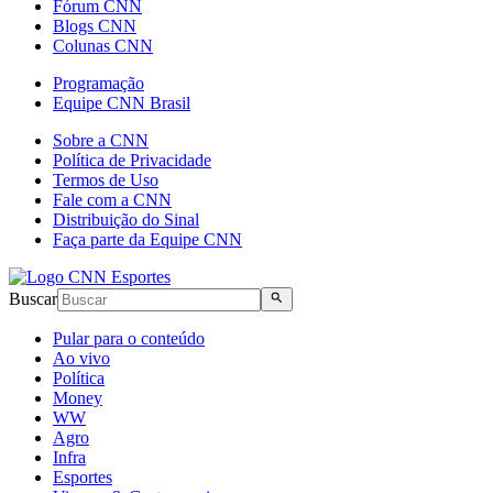
Fórum CNN
Blogs CNN
Colunas CNN
Programação
Equipe CNN Brasil
Sobre a CNN
Política de Privacidade
Termos de Uso
Fale com a CNN
Distribuição do Sinal
Faça parte da Equipe CNN
Buscar
Pular para o conteúdo
Ao vivo
Política
Money
WW
Agro
Infra
Esportes