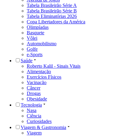
Tabela Brasileirão Série A
Tabela Brasileirão Série B
Tabela Eliminatórias 2026
Copa Libertadores da América
Olimpíadas
Basquete
Vôlei
Automobilismo
Golfe
e-Sports
Saúde
Roberto Kalil - Sinais Vitais
Alimentação
Exercícios Físicos
Vacinação
Câncer
Drogas
Obesidade
Tecnologia
Nasa
Ciência
Curiosidades
Viagem & Gastronomia
Viagem