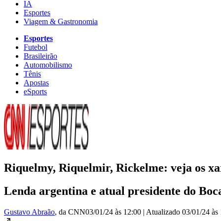
IA
Esportes
Viagem & Gastronomia
Esportes
Futebol
Brasileirão
Automobilismo
Tênis
Apostas
eSports
Riquelmy, Riquelmir, Rickelme: veja os x
Lenda argentina e atual presidente do Bo
Gustavo Abraão
, da CNN
03/01/24 às 12:00
|
Atualizado
03/01/24 às