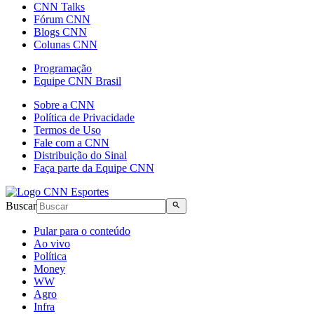
CNN Talks
Fórum CNN
Blogs CNN
Colunas CNN
Programação
Equipe CNN Brasil
Sobre a CNN
Política de Privacidade
Termos de Uso
Fale com a CNN
Distribuição do Sinal
Faça parte da Equipe CNN
Buscar
Pular para o conteúdo
Ao vivo
Política
Money
WW
Agro
Infra