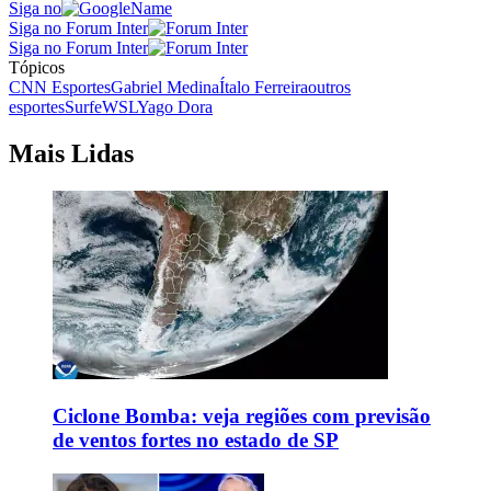
Siga no
Siga no Forum Inter
Siga no Forum Inter
Tópicos
CNN Esportes
Gabriel Medina
Ítalo Ferreira
outros
esportes
Surfe
WSL
Yago Dora
Mais Lidas
Ciclone Bomba: veja regiões com previsão
de ventos fortes no estado de SP