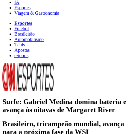
IA
Esportes
Viagem & Gastronomia
Esportes
Futebol
Brasileirão
Automobilismo
Tênis
Apostas
eSports
Surfe: Gabriel Medina domina bateria e
avança às oitavas de Margaret River
Brasileiro, tricampeão mundial, avança
para a próxima fase da WSL