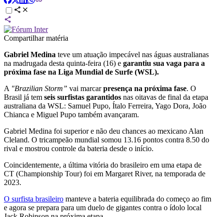
Compartilhar matéria
Gabriel Medina
teve um atuação impecável nas águas australianas
na madrugada desta quinta-feira (16) e
garantiu sua vaga para a
próxima fase na Liga Mundial de Surfe (WSL).
A
"Brazilian Storm”
vai marcar
presença na próxima fase
. O
Brasil já tem
seis surfistas garantidos
nas oitavas de final da etapa
australiana da WSL: Samuel Pupo, Ítalo Ferreira, Yago Dora, João
Chianca e Miguel Pupo também avançaram.
Gabriel Medina foi superior e não deu chances ao mexicano Alan
Cleland. O tricampeão mundial somou 13.16 pontos contra 8.50 do
rival e mostrou controle da bateria desde o início.
Coincidentemente, a última vitória do brasileiro em uma etapa de
CT (Championship Tour) foi em Margaret River, na temporada de
2023.
O surfista brasileiro
manteve a bateria equilibrada do começo ao fim
e agora se prepara para um duelo de gigantes contra o ídolo local
Jack Robinson na próxima etapa.