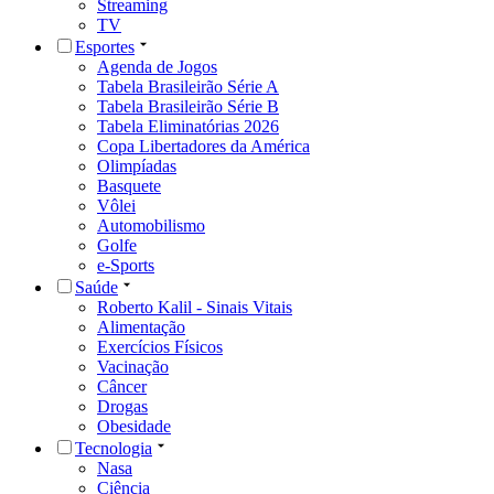
Streaming
TV
Esportes
Agenda de Jogos
Tabela Brasileirão Série A
Tabela Brasileirão Série B
Tabela Eliminatórias 2026
Copa Libertadores da América
Olimpíadas
Basquete
Vôlei
Automobilismo
Golfe
e-Sports
Saúde
Roberto Kalil - Sinais Vitais
Alimentação
Exercícios Físicos
Vacinação
Câncer
Drogas
Obesidade
Tecnologia
Nasa
Ciência