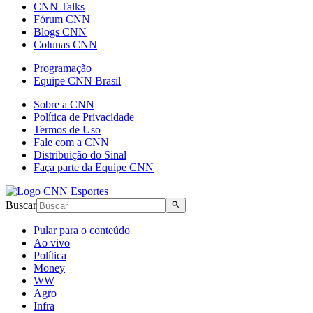
CNN Talks
Fórum CNN
Blogs CNN
Colunas CNN
Programação
Equipe CNN Brasil
Sobre a CNN
Política de Privacidade
Termos de Uso
Fale com a CNN
Distribuição do Sinal
Faça parte da Equipe CNN
Buscar
Pular para o conteúdo
Ao vivo
Política
Money
WW
Agro
Infra