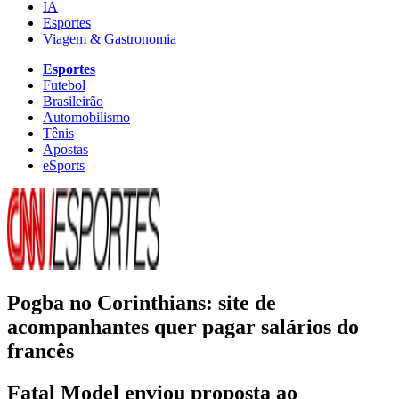
IA
Esportes
Viagem & Gastronomia
Esportes
Futebol
Brasileirão
Automobilismo
Tênis
Apostas
eSports
Pogba no Corinthians: site de
acompanhantes quer pagar salários do
francês
Fatal Model enviou proposta ao