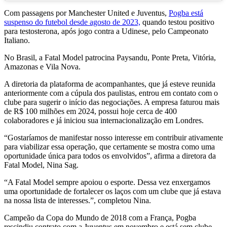
Com passagens por Manchester United e Juventus,
Pogba está
suspenso do futebol desde agosto de 2023,
quando testou positivo
para testosterona, após jogo contra a Udinese, pelo Campeonato
Italiano.
No Brasil, a Fatal Model patrocina Paysandu, Ponte Preta, Vitória,
Amazonas e Vila Nova.
A diretoria da plataforma de acompanhantes, que já esteve reunida
anteriormente com a cúpula dos paulistas, entrou em contato com o
clube para sugerir o início das negociações. A empresa faturou mais
de R$ 100 milhões em 2024, possui hoje cerca de 400
colaboradores e já iniciou sua internacionalização em Londres.
“Gostaríamos de manifestar nosso interesse em contribuir ativamente
para viabilizar essa operação, que certamente se mostra como uma
oportunidade única para todos os envolvidos”, afirma a diretora da
Fatal Model, Nina Sag.
“A Fatal Model sempre apoiou o esporte. Dessa vez enxergamos
uma oportunidade de fortalecer os laços com um clube que já estava
na nossa lista de interesses.”, completou Nina.
Campeão da Copa do Mundo de 2018 com a França, Pogba
rescindiu contrato com a Juventus em novembro e está sem clube