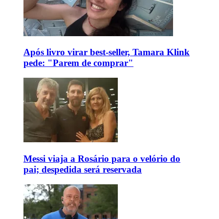
Após livro virar best-seller, Tamara Klink
pede: "Parem de comprar"
Messi viaja a Rosário para o velório do
pai; despedida será reservada