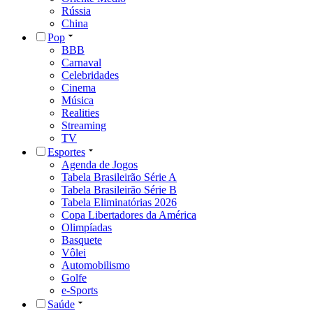
Rússia
China
Pop
BBB
Carnaval
Celebridades
Cinema
Música
Realities
Streaming
TV
Esportes
Agenda de Jogos
Tabela Brasileirão Série A
Tabela Brasileirão Série B
Tabela Eliminatórias 2026
Copa Libertadores da América
Olimpíadas
Basquete
Vôlei
Automobilismo
Golfe
e-Sports
Saúde