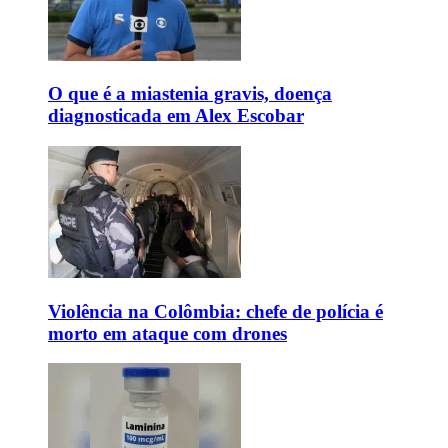
O que é a miastenia gravis, doença
diagnosticada em Alex Escobar
Violência na Colômbia: chefe de polícia é
morto em ataque com drones