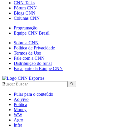
CNN Talks
Fórum CNN
Blogs CNN
Colunas CNN
Programação
Equipe CNN Brasil
Sobre a CNN
Política de Privacidade
Termos de Uso
Fale com a CNN
Distribuição do Sinal
Faça parte da Equipe CNN
Buscar
Pular para o conteúdo
Ao vivo
Política
Money
WW
Agro
Infra