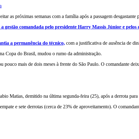
a
veitar as próximas semanas com a família após a passagem desgastante 
 a gestão comandada pelo presidente Harry Massis Júnior e pelos 
ntia a permanência do técnico,
com a justificativa de ausência de din
a na Copa do Brasil, mudou o rumo da administração.
 pouco mais de dois meses à frente do São Paulo. O comandante deixou
bio Matias, demitido na última segunda-feira (25), após a derrota para
 empate e sete derrotas (cerca de 23% de aproveitamento). O comandan