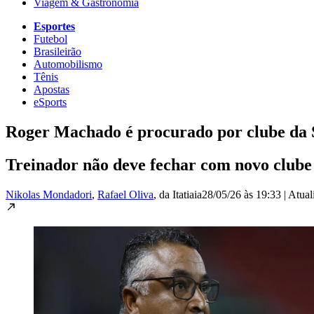
Viagem & Gastronomia
Esportes
Futebol
Brasileirão
Automobilismo
Tênis
Apostas
eSports
Roger Machado é procurado por clube da S
Treinador não deve fechar com novo clube
Nikolas Mondadori
,
Rafael Oliva
, da Itatiaia
28/05/26 às 19:33
|
Atual