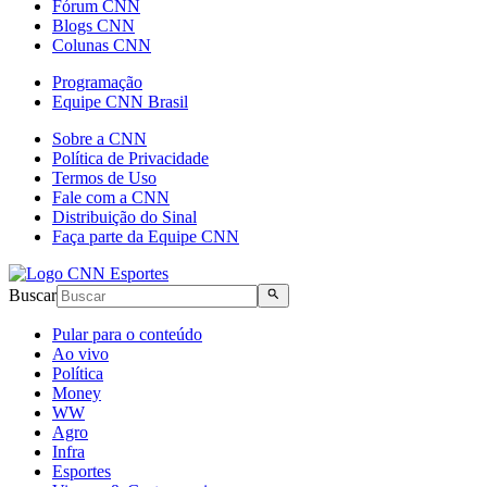
Fórum CNN
Blogs CNN
Colunas CNN
Programação
Equipe CNN Brasil
Sobre a CNN
Política de Privacidade
Termos de Uso
Fale com a CNN
Distribuição do Sinal
Faça parte da Equipe CNN
Buscar
Pular para o conteúdo
Ao vivo
Política
Money
WW
Agro
Infra
Esportes