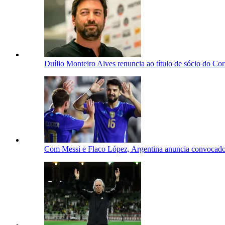
Duílio Monteiro Alves renuncia ao título de sócio do Cor
Com Messi e Flaco López, Argentina anuncia convocad