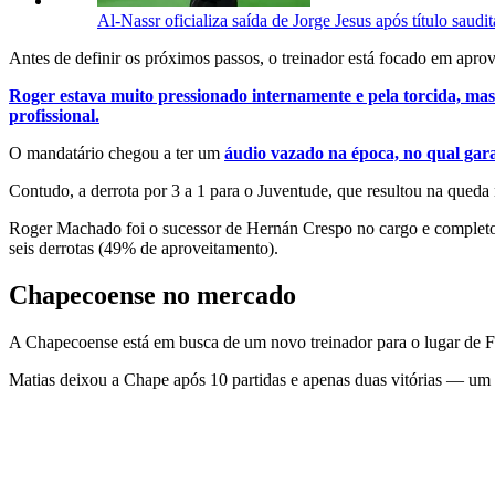
Al-Nassr oficializa saída de Jorge Jesus após título saudit
Antes de definir os próximos passos, o treinador está focado em apro
Roger estava muito pressionado internamente e pela torcida, mas
profissional.
O mandatário chegou a ter um
áudio vazado na época, no qual gara
Contudo, a derrota por 3 a 1 para o Juventude, que resultou na qued
Roger Machado foi o sucessor de Hernán Crespo no cargo e completou
seis derrotas (49% de aproveitamento).
Chapecoense no mercado
A Chapecoense está em busca de um novo treinador para o lugar de Fa
Matias deixou a Chape após 10 partidas e apenas duas vitórias — um