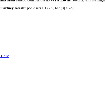
ddad Maia
estreou com derrota no
WTA 250 de Nottingham, na Ingla
Cartney Kessler
por 2 sets a 1 (7/5, 6/7 (3) e 7/5).
 Halle