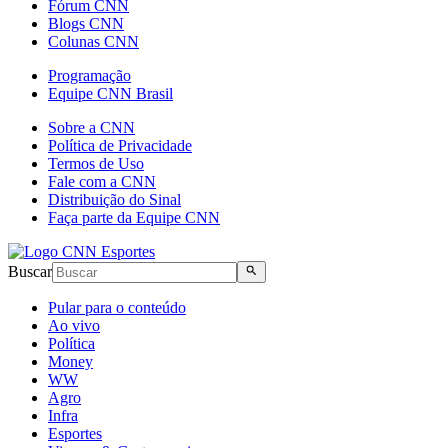
Fórum CNN
Blogs CNN
Colunas CNN
Programação
Equipe CNN Brasil
Sobre a CNN
Política de Privacidade
Termos de Uso
Fale com a CNN
Distribuição do Sinal
Faça parte da Equipe CNN
Buscar
Pular para o conteúdo
Ao vivo
Política
Money
WW
Agro
Infra
Esportes