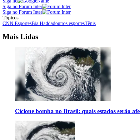
Siga no
Siga no Forum Inter
Siga no Forum Inter
Tópicos
CNN Esportes
Bia Haddad
outros esportes
Tênis
Mais Lidas
Ciclone bomba no Brasil: quais estados serão af