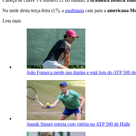
Cabeça de chave 1 e número 21 do mundo, a
brasileira Beatriz Ha
Na tarde desta terça-feira (17), a
paulistana
caiu para a
americana Mc
Leia mais
João Fonseca perde nas duplas e está fora do ATP 500 de
Jannik Sinner estreia com vitória no ATP 500 de Halle