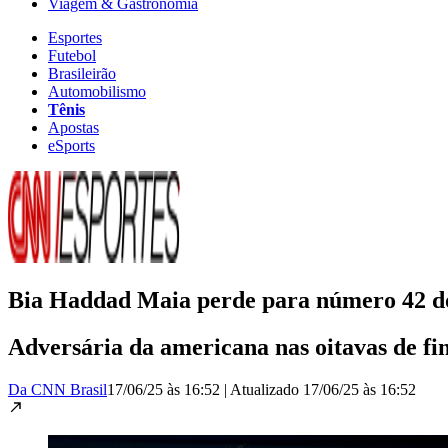
Viagem & Gastronomia
Esportes
Futebol
Brasileirão
Automobilismo
Tênis
Apostas
eSports
Bia Haddad Maia perde para número 42 d
Adversária da americana nas oitavas de fin
Da CNN Brasil
17/06/25 às 16:52
|
Atualizado
17/06/25 às 16:52