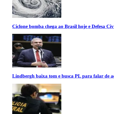
Ciclone bomba chega ao Brasil hoje e Defesa Civi
Lindbergh baixa tom e busca PL para falar de ac