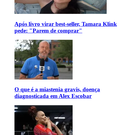
Após livro virar best-seller, Tamara Klink
pede: "Parem de comprar"
O que é a miastenia gravis, doença
diagnosticada em Alex Escobar