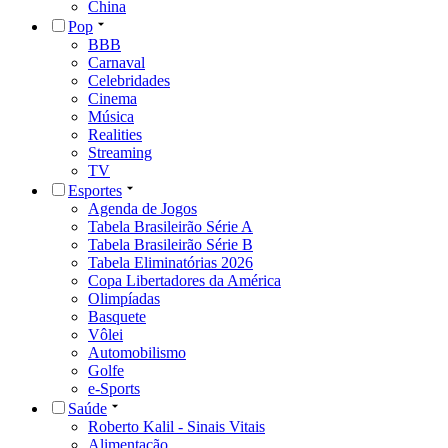
China
Pop
BBB
Carnaval
Celebridades
Cinema
Música
Realities
Streaming
TV
Esportes
Agenda de Jogos
Tabela Brasileirão Série A
Tabela Brasileirão Série B
Tabela Eliminatórias 2026
Copa Libertadores da América
Olimpíadas
Basquete
Vôlei
Automobilismo
Golfe
e-Sports
Saúde
Roberto Kalil - Sinais Vitais
Alimentação