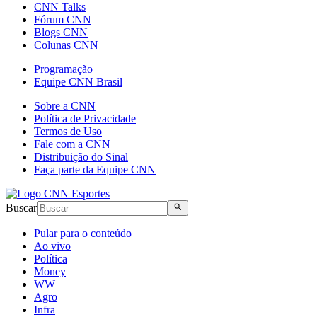
CNN Talks
Fórum CNN
Blogs CNN
Colunas CNN
Programação
Equipe CNN Brasil
Sobre a CNN
Política de Privacidade
Termos de Uso
Fale com a CNN
Distribuição do Sinal
Faça parte da Equipe CNN
Buscar
Pular para o conteúdo
Ao vivo
Política
Money
WW
Agro
Infra