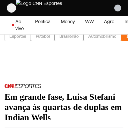
Pular para o conteúdo
Ao
Política
Money
WW
Agro
I
vivo
Esportes
Futebol
Brasileirão
Automobilismo
T
Em grande fase, Luisa Stefani
avança às quartas de duplas em
Indian Wells