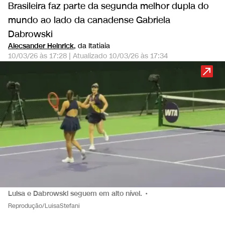
Brasileira faz parte da segunda melhor dupla do
mundo ao lado da canadense Gabriela
Dabrowski
Alecsander Heinrick
, da Itatiaia
10/03/26 às 17:28
|
Atualizado
10/03/26 às 17:34
Luisa e Dabrowski seguem em alto nível.
•
Reprodução/LuisaStefani