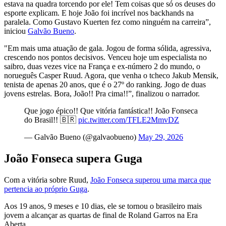
estava na quadra torcendo por ele! Tem coisas que só os deuses do
esporte explicam. E hoje João foi incrível nos backhands na
paralela. Como Gustavo Kuerten fez como ninguém na carreira”,
iniciou
Galvão Bueno
.
"Em mais uma atuação de gala. Jogou de forma sólida, agressiva,
crescendo nos pontos decisivos. Venceu hoje um especialista no
saibro, duas vezes vice na França e ex-número 2 do mundo, o
norueguês Casper Ruud. Agora, que venha o tcheco Jakub Mensik,
tenista de apenas 20 anos, que é o 27º do ranking. Jogo de duas
jovens estrelas. Bora, João!! Pra cima!!”, finalizou o narrador.
Que jogo épico!! Que vitória fantástica!! João Fonseca
do Brasil!! 🇧🇷
pic.twitter.com/TFLE2MmvDZ
— Galvão Bueno (@galvaobueno)
May 29, 2026
João Fonseca supera Guga
Com a vitória sobre Ruud,
João Fonseca superou uma marca que
pertencia ao próprio Guga
.
Aos 19 anos, 9 meses e 10 dias, ele se tornou o brasileiro mais
jovem a alcançar as quartas de final de Roland Garros na Era
Aberta.