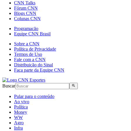
CNN Talks
Fórum CNN
Blogs CNN
Colunas CNN
Programação
Equipe CNN Brasil
Sobre a CNN
Política de Privacidade
Termos de Uso
Fale com a CNN
Distribuição do Sinal
Faça parte da Equipe CNN
Buscar
Pular para o conteúdo
Ao vivo
Política
Money
WW
Agro
Infra