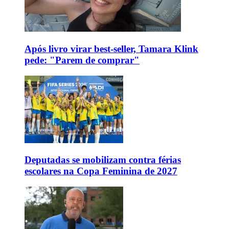
Após livro virar best-seller, Tamara Klink
pede: "Parem de comprar"
Deputadas se mobilizam contra férias
escolares na Copa Feminina de 2027