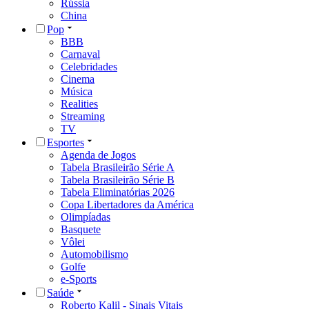
Rússia
China
Pop
BBB
Carnaval
Celebridades
Cinema
Música
Realities
Streaming
TV
Esportes
Agenda de Jogos
Tabela Brasileirão Série A
Tabela Brasileirão Série B
Tabela Eliminatórias 2026
Copa Libertadores da América
Olimpíadas
Basquete
Vôlei
Automobilismo
Golfe
e-Sports
Saúde
Roberto Kalil - Sinais Vitais