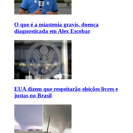
O que é a miastenia gravis, doença
diagnosticada em Alex Escobar
EUA dizem que respeitarão eleições livres e
justas no Brasil