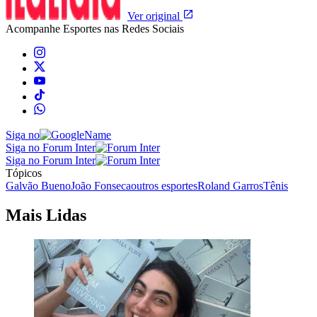
Ver original
Acompanhe
Esportes
nas Redes Sociais
Siga no
Siga no Forum Inter
Siga no Forum Inter
Tópicos
Galvão Bueno
João Fonseca
outros esportes
Roland Garros
Tênis
Mais Lidas