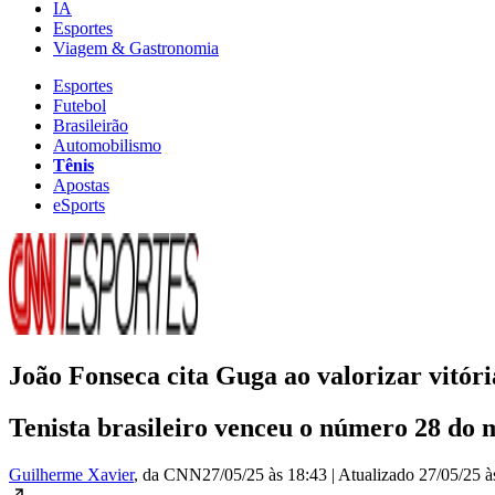
IA
Esportes
Viagem & Gastronomia
Esportes
Futebol
Brasileirão
Automobilismo
Tênis
Apostas
eSports
João Fonseca cita Guga ao valorizar vitó
Tenista brasileiro venceu o número 28 do 
Guilherme Xavier
, da CNN
27/05/25 às 18:43
|
Atualizado
27/05/25 à