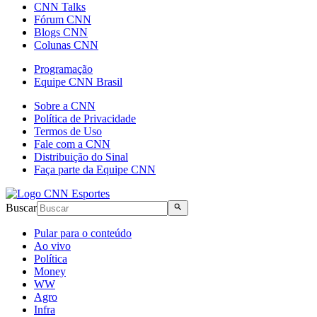
CNN Talks
Fórum CNN
Blogs CNN
Colunas CNN
Programação
Equipe CNN Brasil
Sobre a CNN
Política de Privacidade
Termos de Uso
Fale com a CNN
Distribuição do Sinal
Faça parte da Equipe CNN
Buscar
Pular para o conteúdo
Ao vivo
Política
Money
WW
Agro
Infra