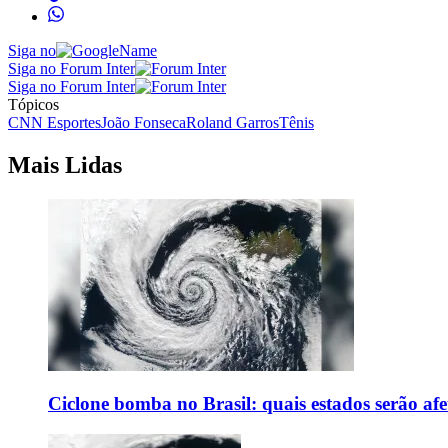
Siga no
Siga no Forum Inter
Siga no Forum Inter
Tópicos
CNN Esportes
João Fonseca
Roland Garros
Tênis
Mais Lidas
Ciclone bomba no Brasil: quais estados serão af