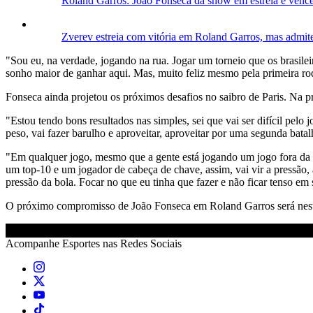
Roland Garros: João Fonseca dá show em estreia e venc
Zverev estreia com vitória em Roland Garros, mas admite
"Sou eu, na verdade, jogando na rua. Jogar um torneio que os brasile
sonho maior de ganhar aqui. Mas, muito feliz mesmo pela primeira ro
Fonseca ainda projetou os próximos desafios no saibro de Paris. Na pr
"Estou tendo bons resultados nas simples, sei que vai ser difícil pelo
peso, vai fazer barulho e aproveitar, aproveitar por uma segunda bat
"Em qualquer jogo, mesmo que a gente está jogando um jogo fora da 
um top-10 e um jogador de cabeça de chave, assim, vai vir a pressão, 
pressão da bola. Focar no que eu tinha que fazer e não ficar tenso em s
O próximo compromisso de João Fonseca em Roland Garros será nesta 
Acompanhe
Esportes
nas Redes Sociais