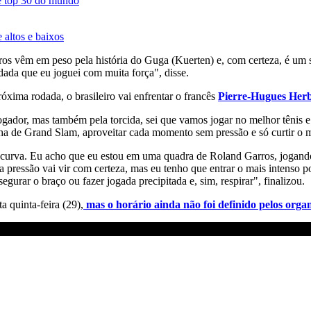
e top 30 do mundo
 altos e baixos
iros vêm em peso pela história do Guga (Kuerten) e, com certeza, é um
dada que eu joguei com muita força", disse.
óxima rodada, o brasileiro vai enfrentar o francês
Pierre-Hugues Herbe
 jogador, mas também pela torcida, sei que vamos jogar no melhor tênis 
alha de Grand Slam, aproveitar cada momento sem pressão e só curtir o m
curva. Eu acho que eu estou em uma quadra de Roland Garros, jogando
a pressão vai vir com certeza, mas eu tenho que entrar o mais intenso p
egurar o braço ou fazer jogada precipitada e, sim, respirar", finalizou.
quinta-feira (29),
mas o horário ainda não foi definido pelos org